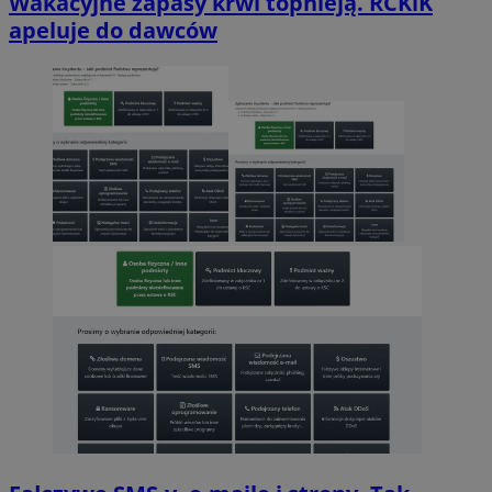
Wakacyjne zapasy krwi topnieją. RCKiK
apeluje do dawców