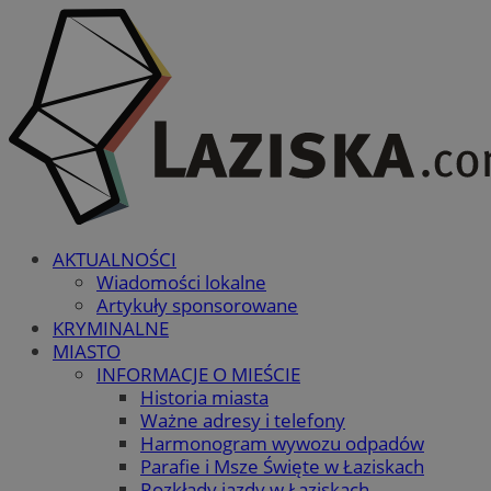
AKTUALNOŚCI
Wiadomości lokalne
Artykuły sponsorowane
KRYMINALNE
MIASTO
INFORMACJE O MIEŚCIE
Historia miasta
Ważne adresy i telefony
Harmonogram wywozu odpadów
Parafie i Msze Święte w Łaziskach
Rozkłady jazdy w Łaziskach