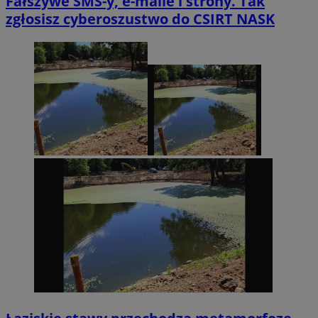
Fałszywe SMS-y, e-maile i strony. Tak
zgłosisz cyberoszustwo do CSIRT NASK