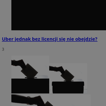
Uber jednak bez licencji się nie obejdzie?
3