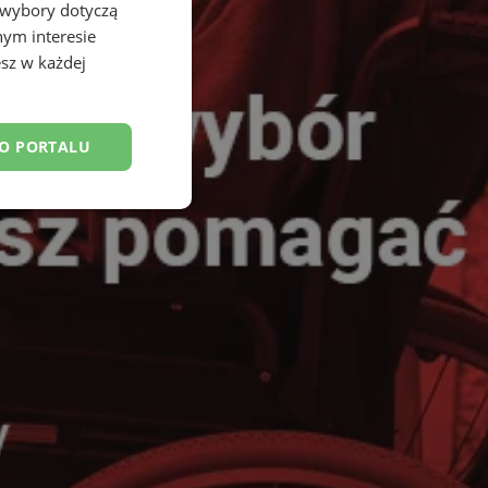
 wybory dotyczą
nym interesie
sz w każdej
DO PORTALU
esklasyfikowane
ane
owanie użytkownika i
j.