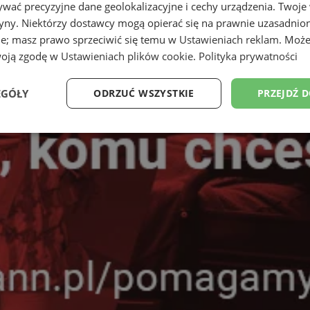
wać precyzyjne dane geolokalizacyjne i cechy urządzenia. Twoje
tryny. Niektórzy dostawcy mogą opierać się na prawnie uzasadnio
ie; masz prawo sprzeciwić się temu w
Ustawieniach reklam
. Może
woją zgodę w
Ustawieniach plików cookie
.
Polityka prywatności
EGÓŁY
ODRZUĆ WSZYSTKIE
PRZEJDŹ 
Wydajność
Targetowanie
Funkcjonalność
Ni
ezbędne
Wydajność
Targetowanie
Funkcjonalność
Niesklasyfikow
ie umożliwiają korzystanie z podstawowych funkcji strony internetowej, takich jak log
Bez niezbędnych plików cookie nie można prawidłowo korzystać ze strony internetowe
Okres
Provider
/
Domena
Opis
przechowywania