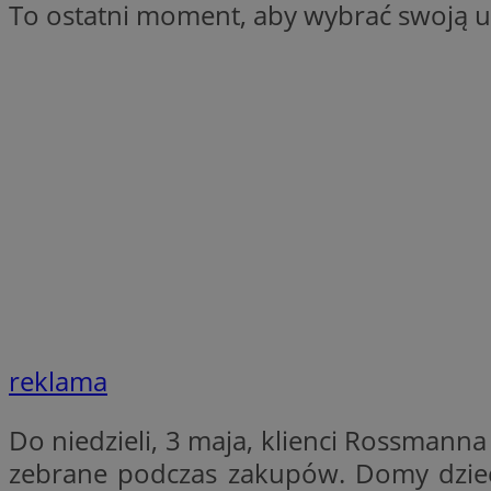
To ostatni moment, aby wybrać swoją u
CookieScriptConse
li_gc
Nazwa
Nazwa
Nazwa
ustat_5q1fpXenruu
_ga_VBEXFQ7ESL
ADK_EX_11
tuuid_lu
reklama
ustat_wifky5Xx15n
_ga
ustat_lcx1lqx4r6x3
Do niedzieli, 3 maja, klienci Rossmann
ustat_hp8X2ki0r9b
tuuid_lu
zebrane podczas zakupów. Domy dzieck
__mguid_