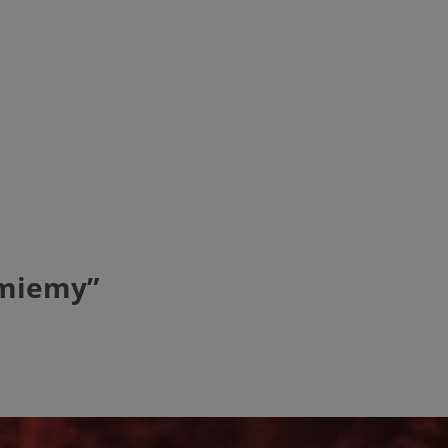
umiemy”