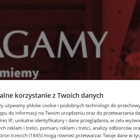
lne korzystanie z Twoich danych
rzy używamy plików cookie i podobnych technologii do przechow
ępu do informacji na Twoim urządzeniu oraz do przetwarzania 
dres IP, unikalne identyfikatory i dane przeglądania, w celu wyświ
h reklam i treści, pomiaru reklam i treści, analizy odbiorców or
tron trzecich (1845)
mogą również przetwarzać Twoje dane w tych