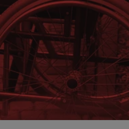
entyfikator sesji.
entyfikator sesji.
entyfikator sesji.
nformacje o zgodzie
ncjach dotyczących
ia z witryny.
olityki prywatności
ich przestrzeganie
temu użytkownik nie
woich preferencji,
 z regulacjami
 identyfikatora
erów obsługuje
ekście
lu optymalizacji
 do przechowywania
niu do usług
e, czy użytkownik
enia lub reklamy.
niania ludzi i