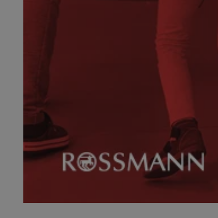
SessID
QeSessID
MvSessID
VISITOR_PRIVACY_
suid
INGRESSCOOKIE
euds
__cf_bm