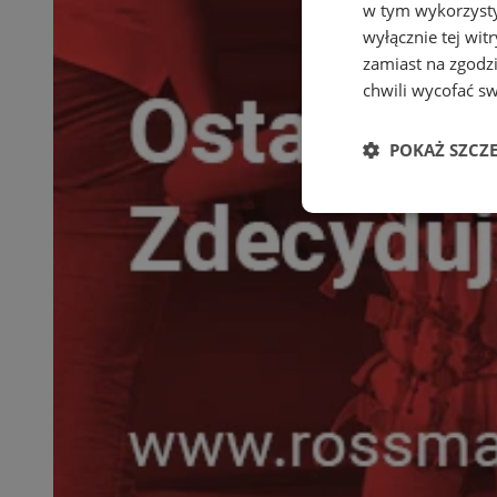
w tym wykorzysty
wyłącznie tej wi
zamiast na zgodz
chwili wycofać s
POKAŻ SZCZ
Niezbędne
Ni
Niezbędne pliki cook
zarządzanie kontem. 
Nazwa