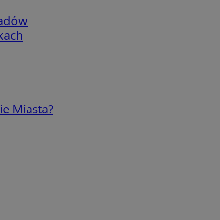
adów
skach
ie Miasta?