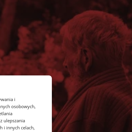
ywania i
danych osobowych,
etlania
az ulepszania
 i innych celach,