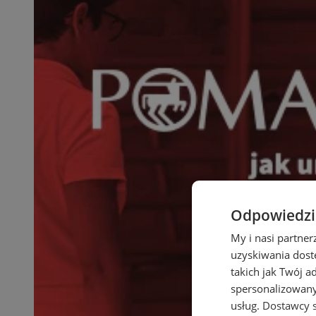
Odpowiedzia
My i nasi partne
uzyskiwania dost
takich jak Twój a
spersonalizowanyc
usług.
Dostawcy s