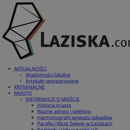
AKTUALNOŚCI
Wiadomości lokalne
Artykuły sponsorowane
KRYMINALNE
MIASTO
INFORMACJE O MIEŚCIE
Historia miasta
Ważne adresy i telefony
Harmonogram wywozu odpadów
Parafie i Msze Święte w Łaziskach
Rozkłady jazdy w Łaziskach