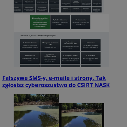
Fałszywe SMS-y, e-maile i strony. Tak
zgłosisz cyberoszustwo do CSIRT NASK