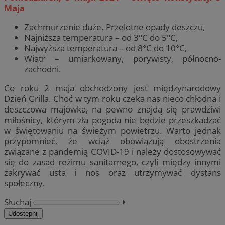
Maja
Zachmurzenie duże. Przelotne opady deszczu,
Najniższa temperatura – od 3°C do 5°C,
Najwyższa temperatura – od 8°C do 10°C,
Wiatr – umiarkowany, porywisty, północno-
zachodni.
Co roku 2 maja obchodzony jest międzynarodowy
Dzień Grilla. Choć w tym roku czeka nas nieco chłodna i
deszczowa majówka, na pewno znajdą się prawdziwi
miłośnicy, którym zła pogoda nie będzie przeszkadzać
w świętowaniu na świeżym powietrzu. Warto jednak
przypomnieć, że wciąż obowiązują obostrzenia
związane z pandemią COVID-19 i należy dostosowywać
się do zasad reżimu sanitarnego, czyli między innymi
zakrywać usta i nos oraz utrzymywać dystans
społeczny.
Słuchaj
⏵︎
Udostępnij