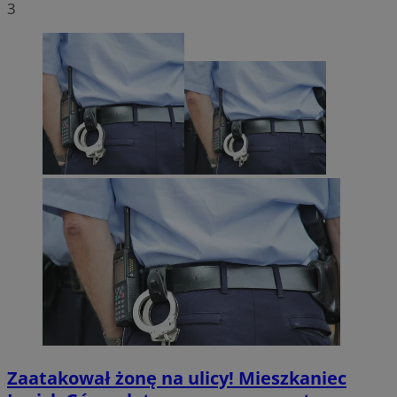
3
Zaatakował żonę na ulicy! Mieszkaniec