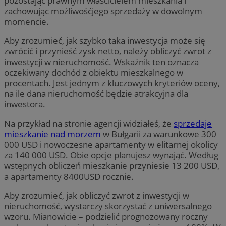
pozostając prawnym właścicielem mieszkania i
zachowując możliwośćjego sprzedaży w dowolnym
momencie.
Aby zrozumieć, jak szybko taka inwestycja może się
zwrócić i przynieść zysk netto, należy obliczyć zwrot z
inwestycji w nieruchomość. Wskaźnik ten oznacza
oczekiwany dochód z obiektu mieszkalnego w
procentach. Jest jednym z kluczowych kryteriów oceny,
na ile dana nieruchomość będzie atrakcyjna dla
inwestora.
Na przykład na stronie agencji widziałeś, że
sprzedaje
mieszkanie nad morzem
w Bułgarii za warunkowe 300
000 USD i nowoczesne apartamenty w elitarnej okolicy
za 140 000 USD. Obie opcje planujesz wynająć. Według
wstępnych obliczeń mieszkanie przyniesie 13 200 USD,
a apartamenty 8400USD rocznie.
Aby zrozumieć, jak obliczyć zwrot z inwestycji w
nieruchomość, wystarczy skorzystać z uniwersalnego
wzoru. Mianowicie – podzielić prognozowany roczny