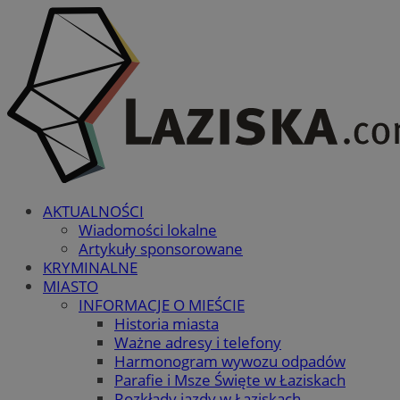
AKTUALNOŚCI
Wiadomości lokalne
Artykuły sponsorowane
KRYMINALNE
MIASTO
INFORMACJE O MIEŚCIE
Historia miasta
Ważne adresy i telefony
Harmonogram wywozu odpadów
Parafie i Msze Święte w Łaziskach
Rozkłady jazdy w Łaziskach