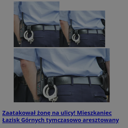
Zaatakował żonę na ulicy! Mieszkaniec
Łazisk Górnych tymczasowo aresztowany