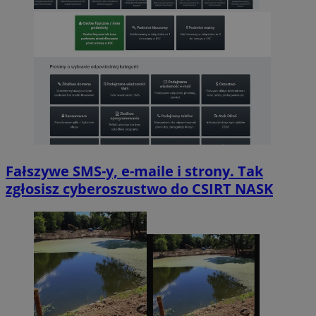
Fałszywe SMS-y, e-maile i strony. Tak
zgłosisz cyberoszustwo do CSIRT NASK