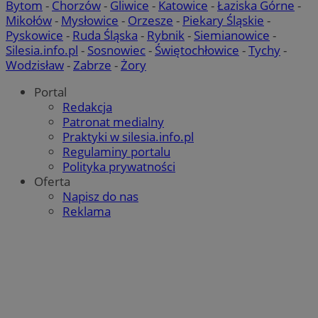
Bytom
-
Chorzów
-
Gliwice
-
Katowice
-
Łaziska Górne
-
Mikołów
-
Mysłowice
-
Orzesze
-
Piekary Śląskie
-
Pyskowice
-
Ruda Śląska
-
Rybnik
-
Siemianowice
-
Silesia.info.pl
-
Sosnowiec
-
Świętochłowice
-
Tychy
-
Wodzisław
-
Zabrze
-
Żory
Portal
Redakcja
Patronat medialny
Praktyki w silesia.info.pl
Regulaminy portalu
Polityka prywatności
Oferta
Napisz do nas
Reklama