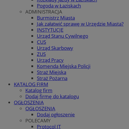
Pogoda w Łaziskach
ADMINISTRACJA
Burmistrz Miasta
Jak załatwić sprawę w Urzędzie Miasta?
INSTYTUCJE
Urząd Stanu Cywilnego
CUS
Urząd Skarbowy
ZUS
Urząd Pracy
Komenda Miejska Policji
Straż Miejska
Straż Pożarna
KATALOG FIRM
Katalog firm
Dodaj firmę do katalogu
OGŁOSZENIA
OGŁOSZENIA
Dodaj ogłoszenie
POLECAMY
Protocol IT