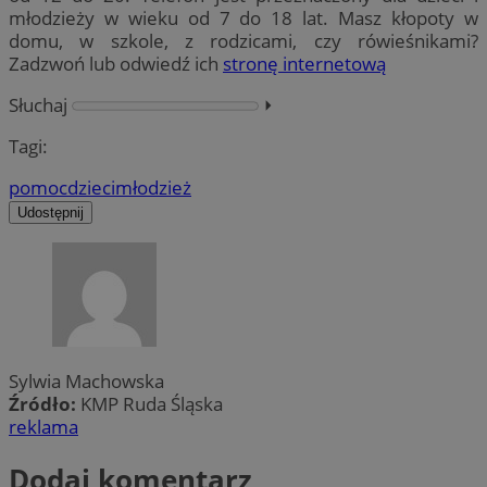
młodzieży w wieku od 7 do 18 lat. Masz kłopoty w
domu, w szkole, z rodzicami, czy rówieśnikami?
Zadzwoń lub odwiedź ich
stronę internetową
Słuchaj
⏵︎
Tagi:
pomoc
dzieci
młodzież
Udostępnij
Sylwia Machowska
Źródło:
KMP Ruda Śląska
reklama
Dodaj komentarz