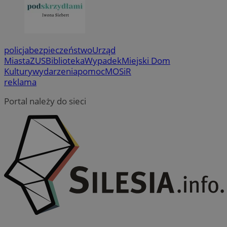
policja
bezpieczeństwo
Urząd
Miasta
ZUS
Biblioteka
Wypadek
Miejski Dom
Kultury
wydarzenia
pomoc
MOSiR
reklama
Portal należy do sieci