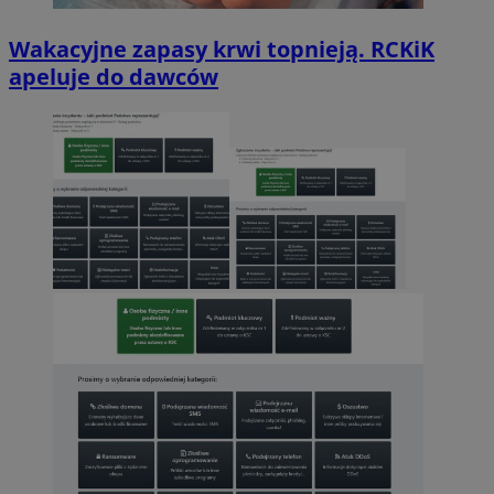
Wakacyjne zapasy krwi topnieją. RCKiK
apeluje do dawców