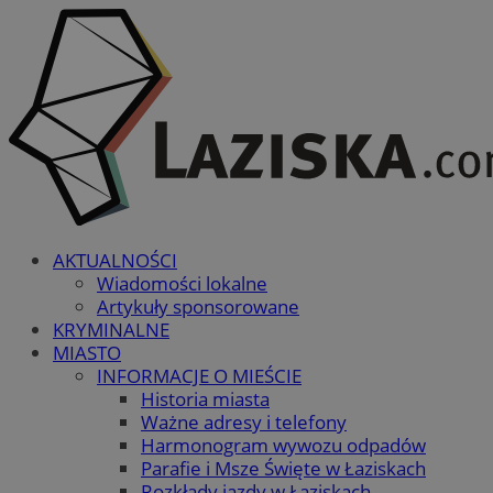
AKTUALNOŚCI
Wiadomości lokalne
Artykuły sponsorowane
KRYMINALNE
MIASTO
INFORMACJE O MIEŚCIE
Historia miasta
Ważne adresy i telefony
Harmonogram wywozu odpadów
Parafie i Msze Święte w Łaziskach
Rozkłady jazdy w Łaziskach