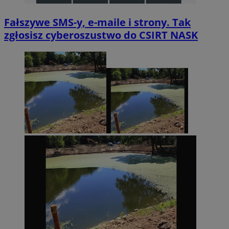
Fałszywe SMS-y, e-maile i strony. Tak
zgłosisz cyberoszustwo do CSIRT NASK