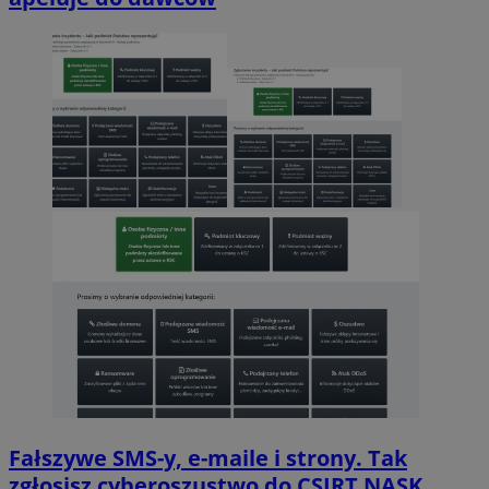
Fałszywe SMS-y, e-maile i strony. Tak
zgłosisz cyberoszustwo do CSIRT NASK