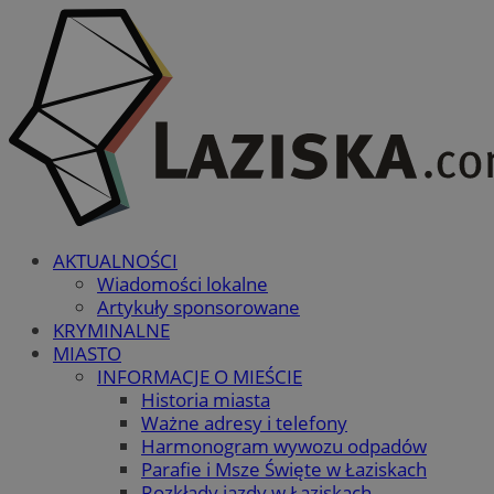
AKTUALNOŚCI
Wiadomości lokalne
Artykuły sponsorowane
KRYMINALNE
MIASTO
INFORMACJE O MIEŚCIE
Historia miasta
Ważne adresy i telefony
Harmonogram wywozu odpadów
Parafie i Msze Święte w Łaziskach
Rozkłady jazdy w Łaziskach