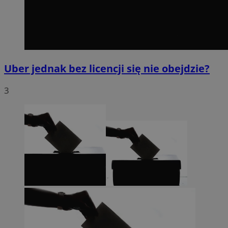
Uber jednak bez licencji się nie obejdzie?
3