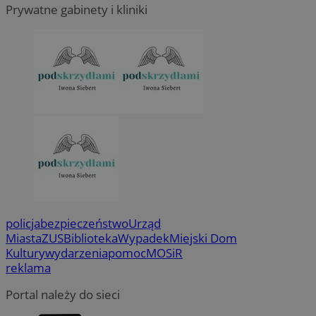
Prywatne gabinety i kliniki
policja
bezpieczeństwo
Urząd
Miasta
ZUS
Biblioteka
Wypadek
Miejski Dom
Kultury
wydarzenia
pomoc
MOSiR
reklama
Portal należy do sieci