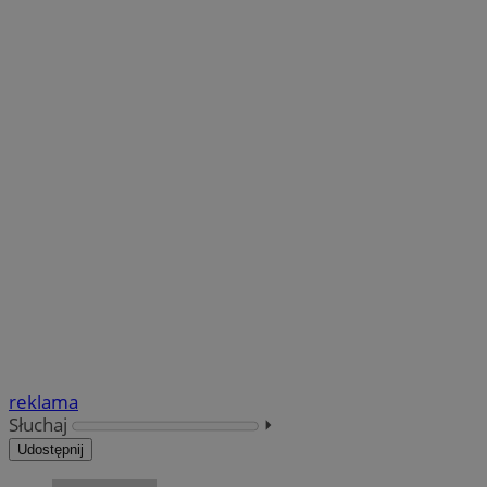
reklama
Słuchaj
⏵︎
Udostępnij