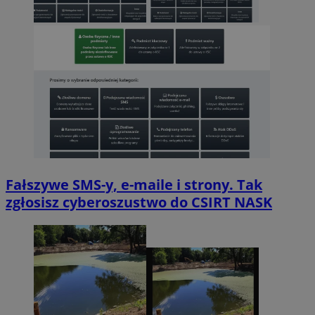
Fałszywe SMS-y, e-maile i strony. Tak
zgłosisz cyberoszustwo do CSIRT NASK