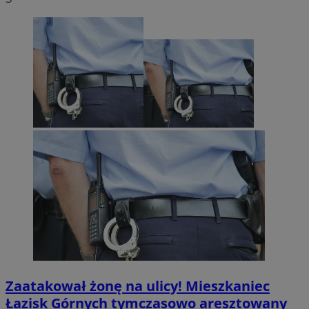
Zaatakował żonę na ulicy! Mieszkaniec
Łazisk Górnych tymczasowo aresztowany