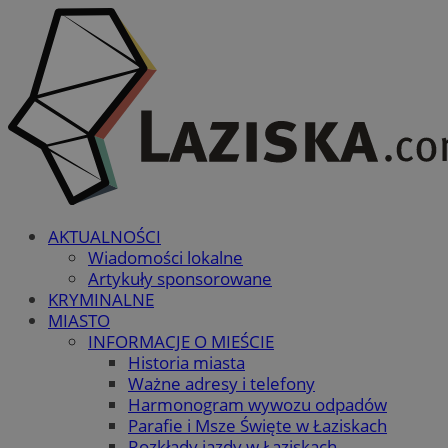
AKTUALNOŚCI
Wiadomości lokalne
Artykuły sponsorowane
KRYMINALNE
MIASTO
INFORMACJE O MIEŚCIE
Historia miasta
Ważne adresy i telefony
Harmonogram wywozu odpadów
Parafie i Msze Święte w Łaziskach
Rozkłady jazdy w Łaziskach