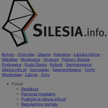
Bytom
-
Chorzów
-
Gliwice
-
Katowice
-
Łaziska Górne
-
Mikołów
-
Mysłowice
-
Orzesze
-
Piekary Śląskie
-
Pyskowice
-
Ruda Śląska
-
Rybnik
-
Siemianowice
-
Silesia.info.pl
-
Sosnowiec
-
Świętochłowice
-
Tychy
-
Wodzisław
-
Zabrze
-
Żory
Portal
Redakcja
Patronat medialny
Praktyki w silesia.info.pl
Regulaminy portalu