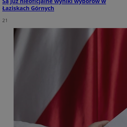
Są już nieoficjalne wyniki wyborów w
Łaziskach Górnych
21