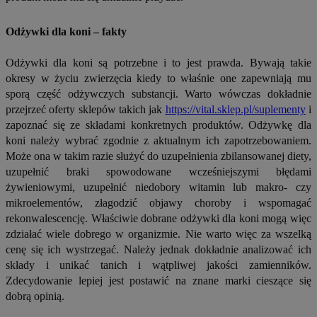
Odżywki dla koni – fakty
Odżywki dla koni są potrzebne i to jest prawda. Bywają takie
okresy w życiu zwierzęcia kiedy to właśnie one zapewniają mu
sporą część odżywczych substancji. Warto wówczas dokładnie
przejrzeć oferty sklepów takich jak
https://vital.sklep.pl/suplementy
i
zapoznać się ze składami konkretnych produktów. Odżywkę dla
koni należy wybrać zgodnie z aktualnym ich zapotrzebowaniem.
Może ona w takim razie służyć do uzupełnienia zbilansowanej diety,
uzupełnić braki spowodowane wcześniejszymi błędami
żywieniowymi, uzupełnić niedobory witamin lub makro- czy
mikroelementów, złagodzić objawy choroby i wspomagać
rekonwalescencję. Właściwie dobrane odżywki dla koni mogą więc
zdziałać wiele dobrego w organizmie. Nie warto więc za wszelką
cenę się ich wystrzegać. Należy jednak dokładnie analizować ich
składy i unikać tanich i wątpliwej jakości zamienników.
Zdecydowanie lepiej jest postawić na znane marki cieszące się
dobrą opinią.