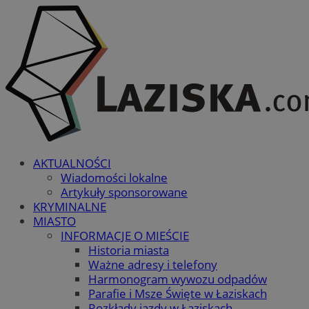
AKTUALNOŚCI
Wiadomości lokalne
Artykuły sponsorowane
KRYMINALNE
MIASTO
INFORMACJE O MIEŚCIE
Historia miasta
Ważne adresy i telefony
Harmonogram wywozu odpadów
Parafie i Msze Święte w Łaziskach
Rozkłady jazdy w Łaziskach