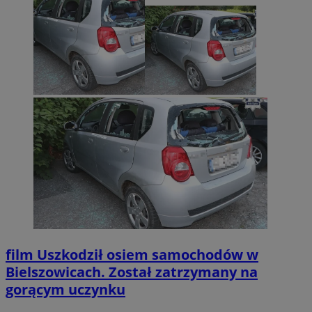
film
Uszkodził osiem samochodów w
Bielszowicach. Został zatrzymany na
gorącym uczynku