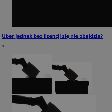
Uber jednak bez licencji się nie obejdzie?
3