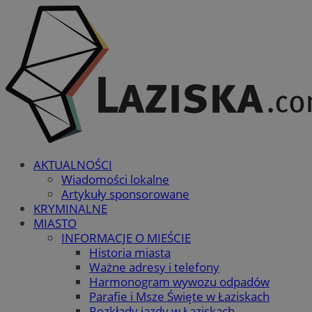
AKTUALNOŚCI
Wiadomości lokalne
Artykuły sponsorowane
KRYMINALNE
MIASTO
INFORMACJE O MIEŚCIE
Historia miasta
Ważne adresy i telefony
Harmonogram wywozu odpadów
Parafie i Msze Święte w Łaziskach
Rozkłady jazdy w Łaziskach