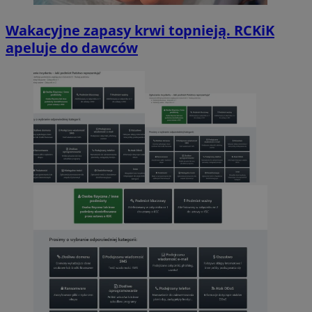
Wakacyjne zapasy krwi topnieją. RCKiK
apeluje do dawców