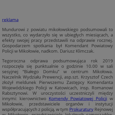
reklama
Mundurowi z powiatu mikołowskiego podsumowali to
wszystko, co wydarzyło się w ubiegłych miesiącach, a
efekty swojej pracy przedstawili na odprawie rocznej.
Gospodarzem spotkania był Komendant Powiatowy
Policji w Mikołowie, nadkom. Dariusz Klimczak.
Tegoroczna odprawa podsumowująca rok 2019
rozpoczęła się punktualnie o godzinie 10.00 w sali
sesyjnej “Białego Domku” w centrum Mikołowa.
Naczelnik Wydziału Prewencji, asp.szt. Krzysztof Czech
złożył meldunek Pierwszemu Zastępcy Komendanta
Wojewódzkiego Policji w Katowicach, insp. Romanowi
Rabsztynowi. W uroczystości uczestniczyli między
innymi: kierownictwo
Komendy Powiatowej Policji
w
Mikołowie, przedstawiciele organów i instytucji
współpracujących z policją, w tym
Prokuratury
Rejnowej
w Mikołowie, przedstawiciele lokalnych samorządów,