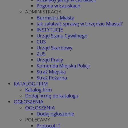
Pogoda w Łaziskach
ADMINISTRACJA
Burmistrz Miasta
Jak załatwić sprawę w Urzędzie Miasta?
INSTYTUCJE
Urząd Stanu Cywilnego
CUS
Urząd Skarbowy
ZUS
Urząd Pracy
Komenda Miejska Policji
Straż Miejska
Straż Pożarna
KATALOG FIRM
Katalog firm
Dodaj firmę do katalogu
OGŁOSZENIA
OGŁOSZENIA
Dodaj ogłoszenie
POLECAMY
Protocol IT