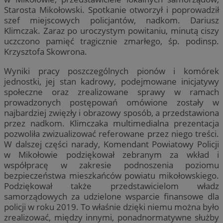
Starosta Mikołowski. Spotkanie otworzył i poprowadził
szef miejscowych policjantów, nadkom. Dariusz
Klimczak. Zaraz po uroczystym powitaniu, minutą ciszy
uczczono pamięć tragicznie zmarłego, śp. podinsp.
Krzysztofa Skowrona.
Wyniki pracy poszczególnych pionów i komórek
jednostki, jej stan kadrowy, podejmowane inicjatywy
społeczne oraz zrealizowane sprawy w ramach
prowadzonych postępowań omówione zostały w
najbardziej zwięzły i obrazowy sposób, a przedstawiona
przez nadkom. Klimczaka multimedialna prezentacja
pozwoliła zwizualizować referowane przez niego treści.
W dalszej części narady, Komendant Powiatowy Policji
w Mikołowie podziękował zebranym za wkład i
współpracę w zakresie podnoszenia poziomu
bezpieczeństwa mieszkańców powiatu mikołowskiego.
Podziękował także przedstawicielom władz
samorządowych za udzielone wsparcie finansowe dla
policji w roku 2019. To właśnie dzięki niemu można było
zrealizować, między innymi, ponadnormatywne służby