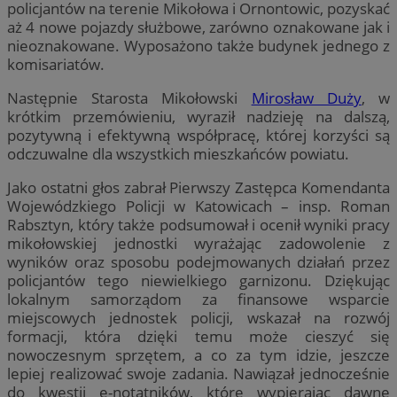
policjantów na terenie Mikołowa i Ornontowic, pozyskać
aż 4 nowe pojazdy służbowe, zarówno oznakowane jak i
nieoznakowane. Wyposażono także budynek jednego z
komisariatów.
Następnie Starosta Mikołowski
Mirosław Duży
, w
krótkim przemówieniu, wyraził nadzieję na dalszą,
pozytywną i efektywną współpracę, której korzyści są
odczuwalne dla wszystkich mieszkańców powiatu.
Jako ostatni głos zabrał Pierwszy Zastępca Komendanta
Wojewódzkiego Policji w Katowicach – insp. Roman
Rabsztyn, który także podsumował i ocenił wyniki pracy
mikołowskiej jednostki wyrażając zadowolenie z
wyników oraz sposobu podejmowanych działań przez
policjantów tego niewielkiego garnizonu. Dziękując
lokalnym samorządom za finansowe wsparcie
miejscowych jednostek policji, wskazał na rozwój
formacji, która dzięki temu może cieszyć się
nowoczesnym sprzętem, a co za tym idzie, jeszcze
lepiej realizować swoje zadania. Nawiązał jednocześnie
do kwestii e-notatników, które wypierając dawne