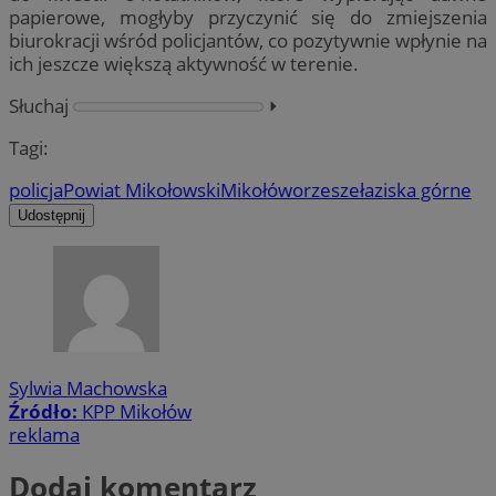
papierowe, mogłyby przyczynić się do zmiejszenia
biurokracji wśród policjantów, co pozytywnie wpłynie na
ich jeszcze większą aktywność w terenie.
Słuchaj
⏵︎
Tagi:
policja
Powiat Mikołowski
Mikołów
orzesze
łaziska górne
Udostępnij
Sylwia Machowska
Źródło:
KPP Mikołów
reklama
Dodaj komentarz