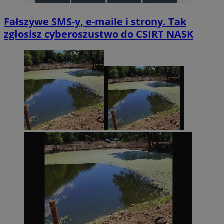
Fałszywe SMS-y, e-maile i strony. Tak
zgłosisz cyberoszustwo do CSIRT NASK