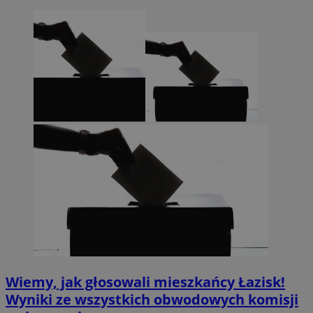
Wiemy, jak głosowali mieszkańcy Łazisk!
Wyniki ze wszystkich obwodowych komisji