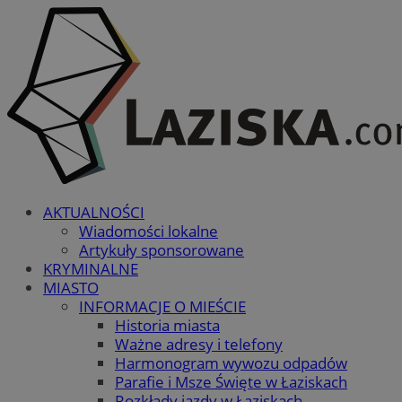
AKTUALNOŚCI
Wiadomości lokalne
Artykuły sponsorowane
KRYMINALNE
MIASTO
INFORMACJE O MIEŚCIE
Historia miasta
Ważne adresy i telefony
Harmonogram wywozu odpadów
Parafie i Msze Święte w Łaziskach
Rozkłady jazdy w Łaziskach