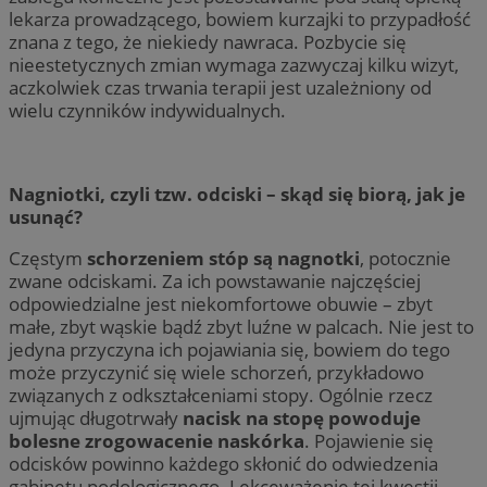
lekarza prowadzącego, bowiem kurzajki to przypadłość
znana z tego, że niekiedy nawraca. Pozbycie się
nieestetycznych zmian wymaga zazwyczaj kilku wizyt,
aczkolwiek czas trwania terapii jest uzależniony od
wielu czynników indywidualnych.
Nagniotki, czyli tzw. odciski – skąd się biorą, jak je
usunąć?
Częstym
schorzeniem stóp są nagnotki
, potocznie
zwane odciskami. Za ich powstawanie najczęściej
odpowiedzialne jest niekomfortowe obuwie – zbyt
małe, zbyt wąskie bądź zbyt luźne w palcach. Nie jest to
jedyna przyczyna ich pojawiania się, bowiem do tego
może przyczynić się wiele schorzeń, przykładowo
związanych z odkształceniami stopy. Ogólnie rzecz
ujmując długotrwały
nacisk na stopę powoduje
bolesne zrogowacenie naskórka
. Pojawienie się
odcisków powinno każdego skłonić do odwiedzenia
gabinetu podologicznego. Lekceważenie tej kwestii