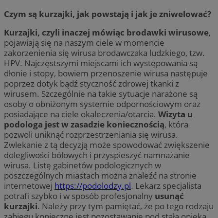
Czym są kurzajki, jak powstają i jak je zniwelować?
Kurzajki, czyli inaczej mówiąc brodawki wirusowe
,
pojawiają się na naszym ciele w momencie
zakorzenienia się wirusa brodawczaka ludzkiego, tzw.
HPV. Najczęstszymi miejscami ich występowania są
dłonie i stopy, bowiem przenoszenie wirusa następuje
poprzez dotyk bądź styczność zdrowej tkanki z
wirusem. Szczególnie na takie sytuacje narażone są
osoby o obniżonym systemie odpornościowym oraz
posiadające na ciele okaleczenia/otarcia.
Wizyta u
podologa jest w zasadzie koniecznością
, która
pozwoli uniknąć rozprzestrzeniania się wirusa.
Zwlekanie z tą decyzją może spowodować zwiększenie
dolegliwości bólowych i przyspieszyć namnażanie
wirusa. Listę gabinetów podologicznych w
poszczególnych miastach można znaleźć na stronie
internetowej
https://podolodzy.pl
. Lekarz specjalista
potrafi szybko i w sposób profesjonalny
usunąć
kurzajki
. Należy przy tym pamiętać, że po tego rodzaju
zabiegu konieczne jest pozostawanie pod stałą opieką