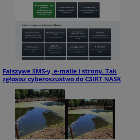
Fałszywe SMS-y, e-maile i strony. Tak
zgłosisz cyberoszustwo do CSIRT NASK