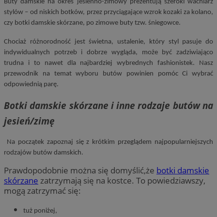
Buty damskie na okres jesienno-zimowy prezentują szeroki wachlarz
stylów – od niskich botków, przez przyciągające wzrok kozaki za kolano,
czy botki damskie skórzane, po zimowe buty tzw. śniegowce.
Chociaż różnorodność jest świetna, ustalenie, który styl pasuje do
indywidualnych potrzeb i dobrze wygląda, może być zadziwiająco
trudna i to nawet dla najbardziej wybrednych fashionistek. Nasz
przewodnik na temat wyboru butów powinien pomóc Ci wybrać
odpowiednią parę.
Botki damskie skórzane i inne rodzaje butów na
jesień/zimę
Na początek zapoznaj się z krótkim przeglądem najpopularniejszych
rodzajów butów damskich.
Prawdopodobnie można się domyślić,że
botki damskie
skórzane
zatrzymają się na kostce. To powiedziawszy,
mogą zatrzymać się:
tuż poniżej,