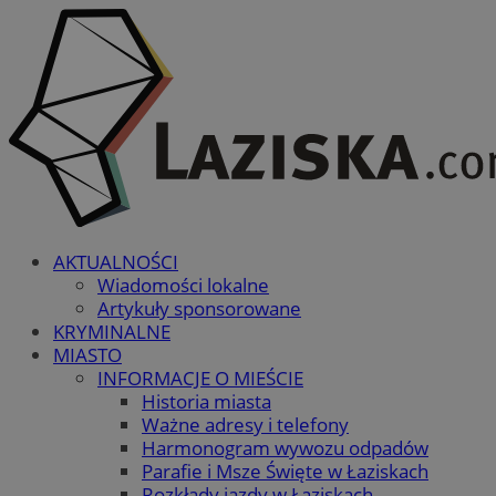
AKTUALNOŚCI
Wiadomości lokalne
Artykuły sponsorowane
KRYMINALNE
MIASTO
INFORMACJE O MIEŚCIE
Historia miasta
Ważne adresy i telefony
Harmonogram wywozu odpadów
Parafie i Msze Święte w Łaziskach
Rozkłady jazdy w Łaziskach