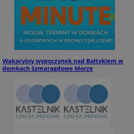
Wakacyjny wypoczynek nad Bałtykiem w
domkach Szmaragdowe Morze