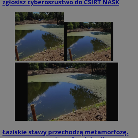
zgłosisz cyberoszustwo do CSIRT NASK
Łaziskie stawy przechodzą metamorfozę.