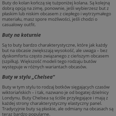
Buty do kolan kończą się tużponiżej kolana. Są kolejną
dobrą opcją na zimę, ponownie, jeśli wybierzesz but z
płaskim lub niskim obcasem z ciepłego i wytrzymałego
materiału, masz spore możliwości, jeśli chodzi o
casualowy outfit.
Buty na koturnie
Są to buty bardzo charakterystyczne, które jak każdy
but na obcasie zwiększają wysokość, ale uwaga – bez
dyskomfortu często związanego z cieńszym obcasem
(szpilką). Większość modeli tego rodzaju butów
występuje w różnych wariantach obcasów.
Buty w stylu „Chelsea”
Buty w tym stylu to rodzaj botków sięgających czasów
wiktoriańskich – i tak, nazwano je od bogatej dzielnicy
Londynu. Buty Chelsea są ściśle przylegające i mają z
każdej strony charakterystyczny elastyczny panel.
Tradycyjnie buty są płaskie, ale odmiany na obcasach są
teraz bardzo popularne.