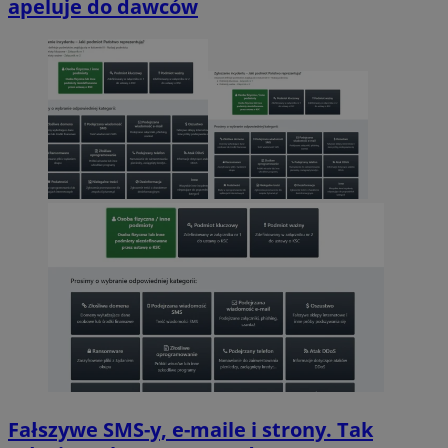
apeluje do dawców
Fałszywe SMS-y, e-maile i strony. Tak