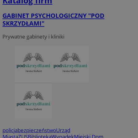
Katalog firm
GABINET PSYCHOLOGICZNY "POD
SKRZYDŁAMI"
Prywatne gabinety i kliniki
policja
bezpieczeństwo
Urząd
Miasta
ZUS
Biblioteka
Wypadek
Miejski Dom