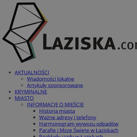
AKTUALNOŚCI
Wiadomości lokalne
Artykuły sponsorowane
KRYMINALNE
MIASTO
INFORMACJE O MIEŚCIE
Historia miasta
Ważne adresy i telefony
Harmonogram wywozu odpadów
Parafie i Msze Święte w Łaziskach
Rozkłady jazdy w Łaziskach