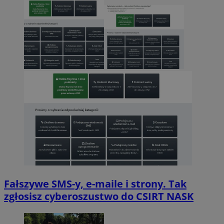
Fałszywe SMS-y, e-maile i strony. Tak
zgłosisz cyberoszustwo do CSIRT NASK