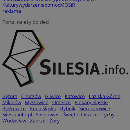
Kultury
wydarzenia
pomoc
MOSiR
reklama
Portal należy do sieci
Bytom
-
Chorzów
-
Gliwice
-
Katowice
-
Łaziska Górne
-
Mikołów
-
Mysłowice
-
Orzesze
-
Piekary Śląskie
-
Pyskowice
-
Ruda Śląska
-
Rybnik
-
Siemianowice
-
Silesia.info.pl
-
Sosnowiec
-
Świętochłowice
-
Tychy
-
Wodzisław
-
Zabrze
-
Żory