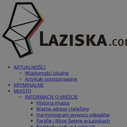
AKTUALNOŚCI
Wiadomości lokalne
Artykuły sponsorowane
KRYMINALNE
MIASTO
INFORMACJE O MIEŚCIE
Historia miasta
Ważne adresy i telefony
Harmonogram wywozu odpadów
Parafie i Msze Święte w Łaziskach
Rozkłady jazdy w Łaziskach