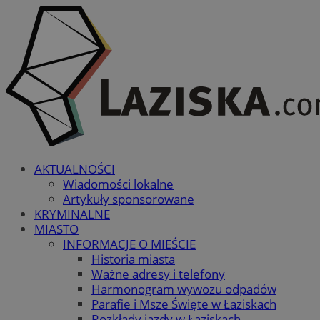
AKTUALNOŚCI
Wiadomości lokalne
Artykuły sponsorowane
KRYMINALNE
MIASTO
INFORMACJE O MIEŚCIE
Historia miasta
Ważne adresy i telefony
Harmonogram wywozu odpadów
Parafie i Msze Święte w Łaziskach
Rozkłady jazdy w Łaziskach