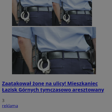
Zaatakował żonę na ulicy! Mieszkaniec
Łazisk Górnych tymczasowo aresztowany
3
reklama