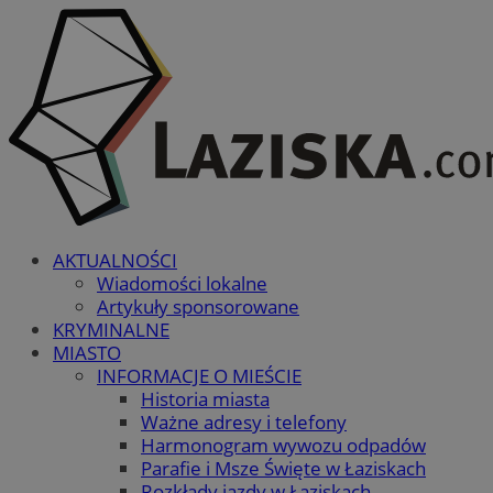
AKTUALNOŚCI
Wiadomości lokalne
Artykuły sponsorowane
KRYMINALNE
MIASTO
INFORMACJE O MIEŚCIE
Historia miasta
Ważne adresy i telefony
Harmonogram wywozu odpadów
Parafie i Msze Święte w Łaziskach
Rozkłady jazdy w Łaziskach