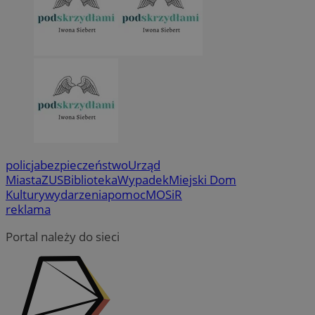
policja
bezpieczeństwo
Urząd
Miasta
ZUS
Biblioteka
Wypadek
Miejski Dom
Kultury
wydarzenia
pomoc
MOSiR
reklama
Portal należy do sieci