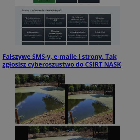
Fałszywe SMS-y, e-maile i strony. Tak
zgłosisz cyberoszustwo do CSIRT NASK