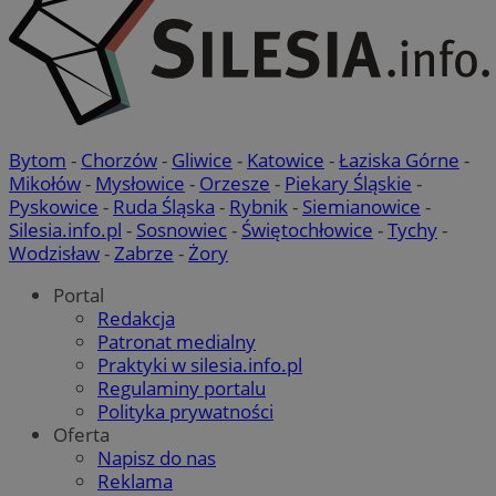
Bytom
-
Chorzów
-
Gliwice
-
Katowice
-
Łaziska Górne
-
Mikołów
-
Mysłowice
-
Orzesze
-
Piekary Śląskie
-
Pyskowice
-
Ruda Śląska
-
Rybnik
-
Siemianowice
-
Silesia.info.pl
-
Sosnowiec
-
Świętochłowice
-
Tychy
-
Wodzisław
-
Zabrze
-
Żory
Portal
Redakcja
Patronat medialny
Praktyki w silesia.info.pl
Regulaminy portalu
Polityka prywatności
Oferta
Napisz do nas
Reklama