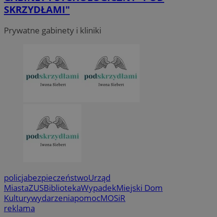
SKRZYDŁAMI"
Prywatne gabinety i kliniki
policja
bezpieczeństwo
Urząd
Miasta
ZUS
Biblioteka
Wypadek
Miejski Dom
Kultury
wydarzenia
pomoc
MOSiR
reklama