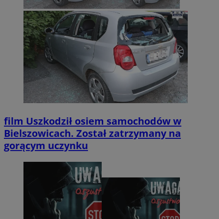
film
Uszkodził osiem samochodów w
Bielszowicach. Został zatrzymany na
gorącym uczynku