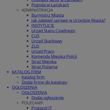
Pogoda w Łaziskach
ADMINISTRACJA
Burmistrz Miasta
Jak załatwić sprawę w Urzędzie Miasta?
INSTYTUCJE
Urząd Stanu Cywilnego
CUS
Urząd Skarbowy
ZUS
Urząd Pracy
Komenda Miejska Policji
Straż Miejska
Straż Pożarna
KATALOG FIRM
Katalog firm
Dodaj firmę do katalogu
OGŁOSZENIA
OGŁOSZENIA
Dodaj ogłoszenie
POLECAMY
Protocol IT