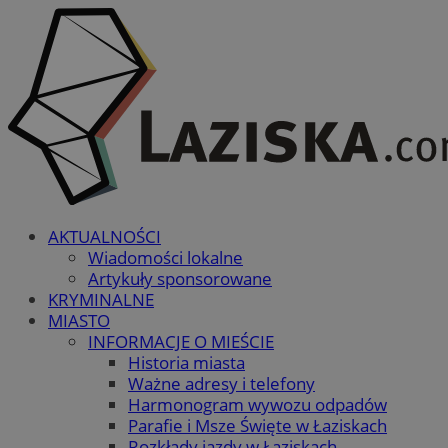
AKTUALNOŚCI
Wiadomości lokalne
Artykuły sponsorowane
KRYMINALNE
MIASTO
INFORMACJE O MIEŚCIE
Historia miasta
Ważne adresy i telefony
Harmonogram wywozu odpadów
Parafie i Msze Święte w Łaziskach
Rozkłady jazdy w Łaziskach