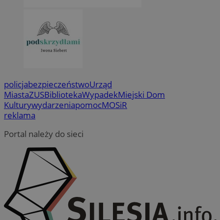
policja
bezpieczeństwo
Urząd
Miasta
ZUS
Biblioteka
Wypadek
Miejski Dom
Kultury
wydarzenia
pomoc
MOSiR
reklama
Portal należy do sieci