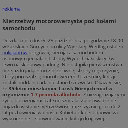
reklama
Nietrzeźwy motorowerzysta pod kołami
samochodu
Do zdarzenia doszło 25 października po godzinie 18.00
w Łaziskach Górnych na ulicy Wyrskiej. Według ustaleń
policjantów
drogówki, kierująca samochodem
osobowym jechała od strony Wyr i chciała skręcił w
lewo na sklepowy parking. Nie ustąpiła pierwszeństwa
przejazdu jadącemu z przeciwnej strony mężczyźnie,
który poruszał się morotowerem. Uczestnicy kolizji
zostali poddani badaniu stanu trzeźwości. Okazało się,
że
35-letni mieszkaniec Łazisk Górnych miał w
organizmie
1.7 promila alkoholu
. Z niezagrażającymi
życiu obrażeniami trafił do szpitala. Za prowadzenie
pojazdu w stanie nietrzeźwości mężczyźnie grozi do 2
lat pozbawienia wolności. Kobieta z kolei odpowie za
wykroczenie – spowodowanie kolizji drogowej.