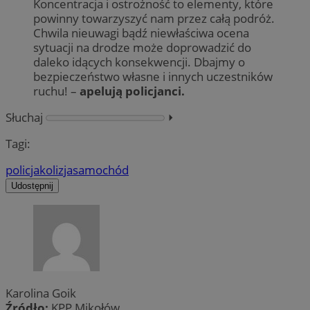
Koncentracja i ostrożność to elementy, które
powinny towarzyszyć nam przez całą podróż.
Chwila nieuwagi bądź niewłaściwa ocena
sytuacji na drodze może doprowadzić do
daleko idących konsekwencji. Dbajmy o
bezpieczeństwo własne i innych uczestników
ruchu! –
apelują policjanci.
Słuchaj
⏵︎
Tagi:
policja
kolizja
samochód
Udostępnij
Karolina Goik
Źródło:
KPP Mikołów