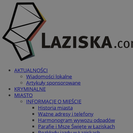
AKTUALNOŚCI
Wiadomości lokalne
Artykuły sponsorowane
KRYMINALNE
MIASTO
INFORMACJE O MIEŚCIE
Historia miasta
Ważne adresy i telefony
Harmonogram wywozu odpadów
Parafie i Msze Święte w Łaziskach
Rozkłady jazdy w Łaziskach