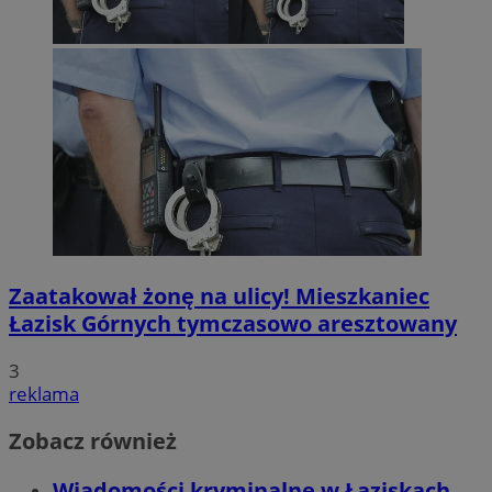
Zaatakował żonę na ulicy! Mieszkaniec
Łazisk Górnych tymczasowo aresztowany
3
reklama
Zobacz również
Wiadomości kryminalne w Łaziskach