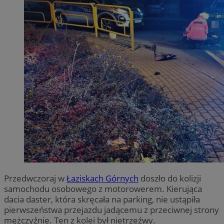
Przedwczoraj w
Łaziskach Górnych
doszło do kolizji
samochodu osobowego z motorowerem. Kierująca
dacia daster, która skręcała na parking, nie ustąpiła
pierwszeństwa przejazdu jadącemu z przeciwnej strony
mężczyźnie. Ten z kolei był nietrzeźwy.