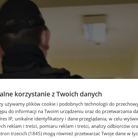
lne korzystanie z Twoich danych
rzy używamy plików cookie i podobnych technologii do przechow
ępu do informacji na Twoim urządzeniu oraz do przetwarzania 
dres IP, unikalne identyfikatory i dane przeglądania, w celu wyświ
h reklam i treści, pomiaru reklam i treści, analizy odbiorców or
tron trzecich (1845)
mogą również przetwarzać Twoje dane w tych