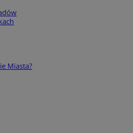
adów
skach
ie Miasta?