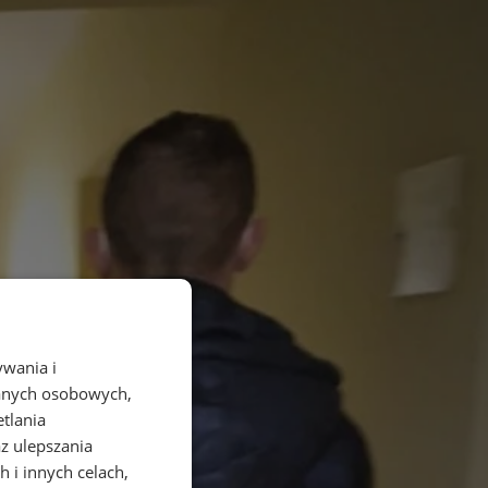
ywania i
danych osobowych,
etlania
az ulepszania
 i innych celach,