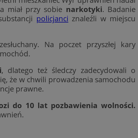
trony internetowej,
na miał przy sobie
narkotyki
.
Badanie
e ważnych raportów
ryny internetowej.
substancji
policjanci
znaleźli w miejscu
rzez usługę Cookie-
preferencji
 na pliki cookie.
ookie Cookie-
zesłuchany. Na poczet przyszłej kary
y gościa na
samochód.
nych celów
i
, dlatego też śledczy zadecydowali o
 się, że w chwili prowadzenia samochodu
ncje prawne.
lytics do
dzającego, który
ozi do 10 lat pozbawienia wolności.
dwiedzającego w
 Analytics - co
i temu Bidswitch
wanej usługi
awnień.
i zapewnić, że
rozróżniania
e tych samych
ie losowo
nta. Jest on
ynie i służy do
dzającego, który
, sesji i kampanii
dwiedzającego w
st używany do
i temu Bidswitch
yfikacji urządzeń