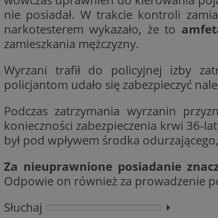
nie posiadał. W trakcie kontroli za
narkotesterem wykazało, że to
amfet
CookieScriptConse
zamieszkania mężczyzny.
Wyrzani trafił do policyjnej izby z
li_gc
policjantom udało się zabezpieczyć na
Podczas zatrzymania wyrzanin przyz
konieczności zabezpieczenia krwi 36-la
Nazwa
Nazwa
był pod wpływem środka odurzającego, 
Nazwa
ustat_5q1fpXenruu
_ga_VBEXFQ7ESL
ADK_EX_11
tuuid_lu
Za nieuprawnione posiadanie znaczn
ustat_wifky5Xx15n
_ga
Odpowie on również za prowadzenie p
ustat_lcx1lqx4r6x3
ustat_hp8X2ki0r9b
Słuchaj
⏵︎
tuuid_lu
__mguid_