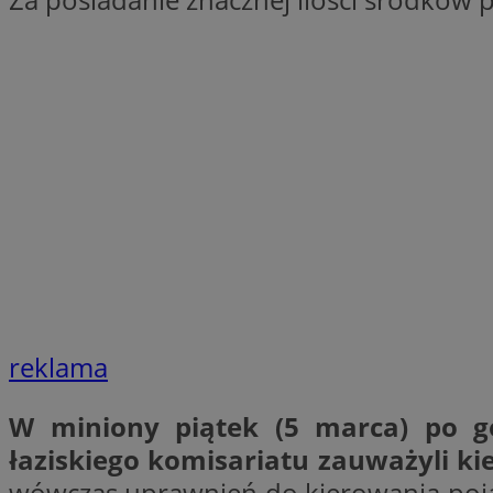
SessID
QeSessID
MvSessID
VISITOR_PRIVACY_
suid
INGRESSCOOKIE
reklama
euds
W miniony piątek (5 marca) po god
łaziskiego komisariatu zauważyli k
wówczas uprawnień do kierowania pojaz
__cf_bm