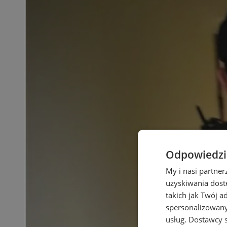
Odpowiedzia
My i nasi partne
uzyskiwania dost
takich jak Twój a
spersonalizowanyc
usług.
Dostawcy s