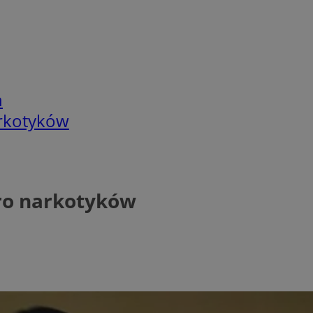
h
arkotyków
oro narkotyków