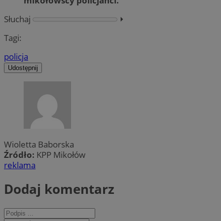
mikołowscy policjanci.
Słuchaj
⏵︎
Tagi:
policja
Udostępnij
Wioletta Baborska
Źródło:
KPP Mikołów
reklama
Dodaj komentarz