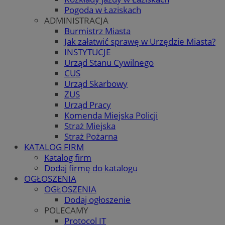
Pogoda w Łaziskach
ADMINISTRACJA
Burmistrz Miasta
Jak załatwić sprawę w Urzędzie Miasta?
INSTYTUCJE
Urząd Stanu Cywilnego
CUS
Urząd Skarbowy
ZUS
Urząd Pracy
Komenda Miejska Policji
Straż Miejska
Straż Pożarna
KATALOG FIRM
Katalog firm
Dodaj firmę do katalogu
OGŁOSZENIA
OGŁOSZENIA
Dodaj ogłoszenie
POLECAMY
Protocol IT