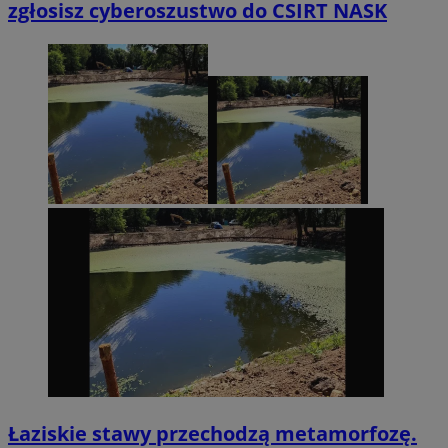
zgłosisz cyberoszustwo do CSIRT NASK
Łaziskie stawy przechodzą metamorfozę.