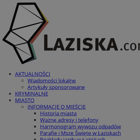
AKTUALNOŚCI
Wiadomości lokalne
Artykuły sponsorowane
KRYMINALNE
MIASTO
INFORMACJE O MIEŚCIE
Historia miasta
Ważne adresy i telefony
Harmonogram wywozu odpadów
Parafie i Msze Święte w Łaziskach
Rozkłady jazdy w Łaziskach