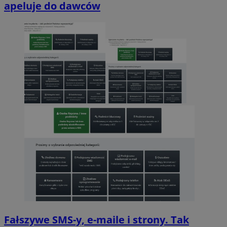
apeluje do dawców
Fałszywe SMS-y, e-maile i strony. Tak