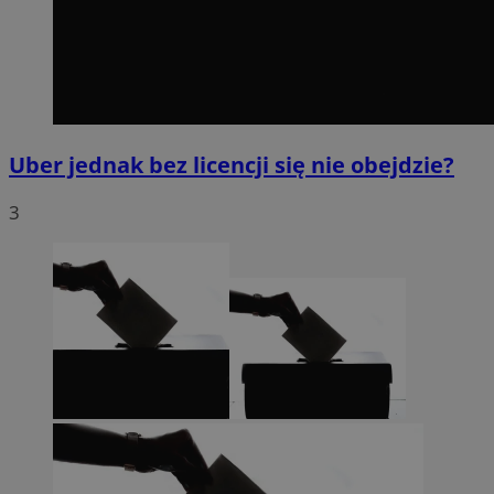
Uber jednak bez licencji się nie obejdzie?
3