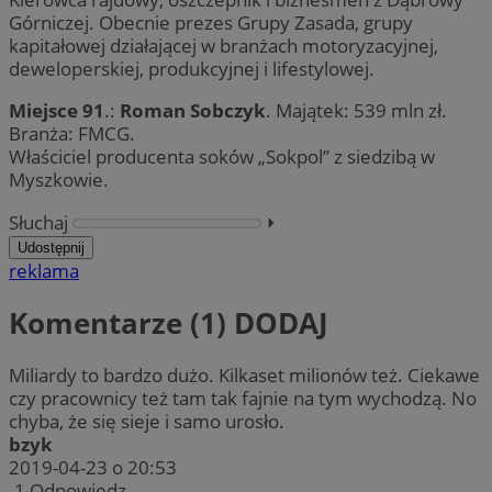
Górniczej. Obecnie prezes Grupy Zasada, grupy
kapitałowej działającej w branżach motoryzacyjnej,
deweloperskiej, produkcyjnej i lifestylowej.
Miejsce 91
.:
Roman Sobczyk
. Majątek: 539 mln zł.
Branża: FMCG.
Właściciel producenta soków „Sokpol” z siedzibą w
Myszkowie.
Słuchaj
⏵︎
Udostępnij
reklama
Komentarze (1)
DODAJ
Miliardy to bardzo dużo. Kilkaset milionów też. Ciekawe
czy pracownicy też tam tak fajnie na tym wychodzą. No
chyba, że się sieje i samo urosło.
bzyk
2019-04-23 o 20:53
-1
Odpowiedz