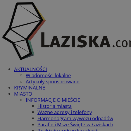
AKTUALNOŚCI
Wiadomości lokalne
Artykuły sponsorowane
KRYMINALNE
MIASTO
INFORMACJE O MIEŚCIE
Historia miasta
Ważne adresy i telefony
Harmonogram wywozu odpadów
Parafie i Msze Święte w Łaziskach
Rozkłady jazdy w Łaziskach