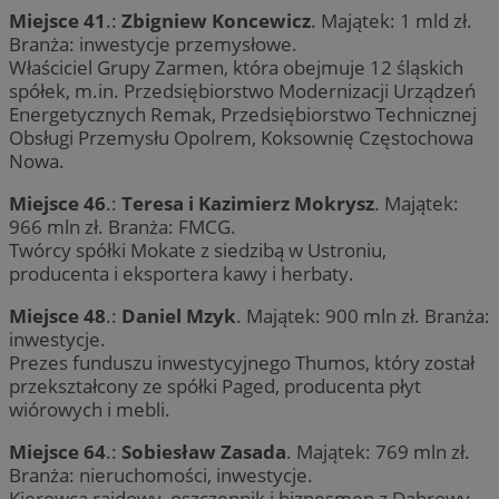
Miejsce 41
.:
Zbigniew Koncewicz
. Majątek: 1 mld zł.
Branża: inwestycje przemysłowe.
Właściciel Grupy Zarmen, która obejmuje 12 śląskich
spółek, m.in. Przedsiębiorstwo Modernizacji Urządzeń
Energetycznych Remak, Przedsiębiorstwo Technicznej
Obsługi Przemysłu Opolrem, Koksownię Częstochowa
Nowa.
Miejsce 46
.:
Teresa i Kazimierz Mokrysz
. Majątek:
966 mln zł. Branża: FMCG.
Twórcy spółki Mokate z siedzibą w Ustroniu,
producenta i eksportera kawy i herbaty.
Miejsce 48
.:
Daniel Mzyk
. Majątek: 900 mln zł. Branża:
inwestycje.
Prezes funduszu inwestycyjnego Thumos, który został
przekształcony ze spółki Paged, producenta płyt
wiórowych i mebli.
Miejsce 64
.:
Sobiesław Zasada
. Majątek: 769 mln zł.
Branża: nieruchomości, inwestycje.
Kierowca rajdowy, oszczepnik i biznesmen z Dąbrowy