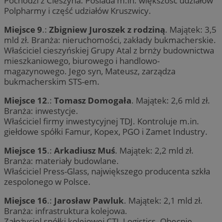
Pochodzi z Cieszyna. Posiada m.in. większość udziałów
Polpharmy i część udziałów Kruszwicy.
Miejsce 9
.:
Zbigniew Juroszek z rodziną
. Majątek: 3,5
mld zł. Branża: nieruchomości, zakłady bukmacherskie.
Właściciel cieszyńskiej Grupy Atal z brnży budownictwa
mieszkaniowego, biurowego i handlowo-
magazynowego. Jego syn, Mateusz, zarządza
bukmacherskim STS-em.
Miejsce 12
.:
Tomasz Domogała
. Majątek: 2,6 mld zł.
Branża: inwestycje.
Właściciel firmy inwestycyjnej TDJ. Kontroluje m.in.
giełdowe spółki Famur, Kopex, PGO i Zamet Industry.
Miejsce 15
.:
Arkadiusz Muś
. Majątek: 2,2 mld zł.
Branża: materiały budowlane.
Właściciel Press-Glass, największego producenta szkła
zespolonego w Polsce.
Miejsce 16
.:
Jarosław Pawluk
. Majątek: 2,1 mld zł.
Branża: infrastruktura kolejowa.
Założyciel spółki kolejowej CTL Logistics. Obecnie