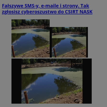
Fałszywe SMS-y, e-maile i strony. Tak
zgłosisz cyberoszustwo do CSIRT NASK