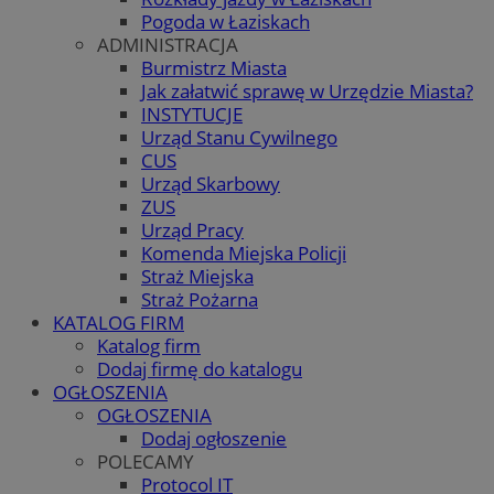
Pogoda w Łaziskach
ADMINISTRACJA
Burmistrz Miasta
Jak załatwić sprawę w Urzędzie Miasta?
INSTYTUCJE
Urząd Stanu Cywilnego
CUS
Urząd Skarbowy
ZUS
Urząd Pracy
Komenda Miejska Policji
Straż Miejska
Straż Pożarna
KATALOG FIRM
Katalog firm
Dodaj firmę do katalogu
OGŁOSZENIA
OGŁOSZENIA
Dodaj ogłoszenie
POLECAMY
Protocol IT