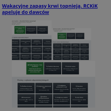
Wakacyjne zapasy krwi topnieją. RCKiK
apeluje do dawców