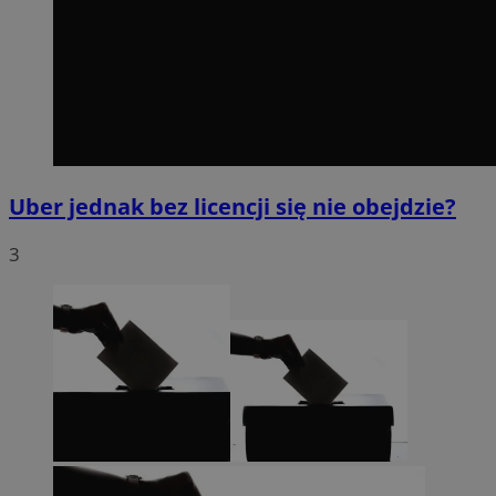
Uber jednak bez licencji się nie obejdzie?
3