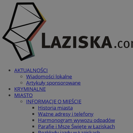
AKTUALNOŚCI
Wiadomości lokalne
Artykuły sponsorowane
KRYMINALNE
MIASTO
INFORMACJE O MIEŚCIE
Historia miasta
Ważne adresy i telefony
Harmonogram wywozu odpadów
Parafie i Msze Święte w Łaziskach
Rozkłady jazdy w Łaziskach