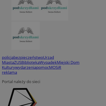
policja
bezpieczeństwo
Urząd
Miasta
ZUS
Biblioteka
Wypadek
Miejski Dom
Kultury
wydarzenia
pomoc
MOSiR
reklama
Portal należy do sieci