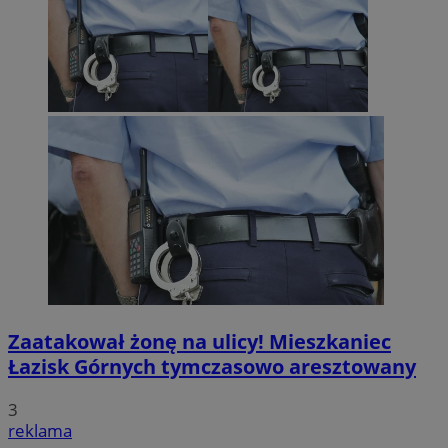
Zaatakował żonę na ulicy! Mieszkaniec
Łazisk Górnych tymczasowo aresztowany
3
reklama