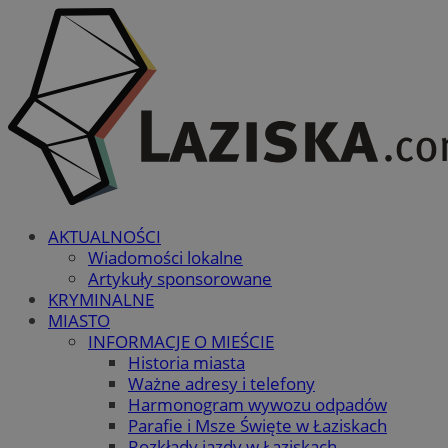
AKTUALNOŚCI
Wiadomości lokalne
Artykuły sponsorowane
KRYMINALNE
MIASTO
INFORMACJE O MIEŚCIE
Historia miasta
Ważne adresy i telefony
Harmonogram wywozu odpadów
Parafie i Msze Święte w Łaziskach
Rozkłady jazdy w Łaziskach