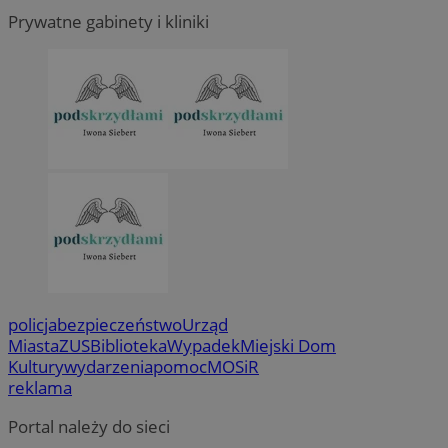
Prywatne gabinety i kliniki
policja
bezpieczeństwo
Urząd
Miasta
ZUS
Biblioteka
Wypadek
Miejski Dom
Kultury
wydarzenia
pomoc
MOSiR
reklama
Portal należy do sieci