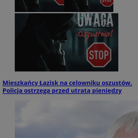
Mieszkańcy Łazisk na celowniku oszustów.
Policja ostrzega przed utratą pieniędzy