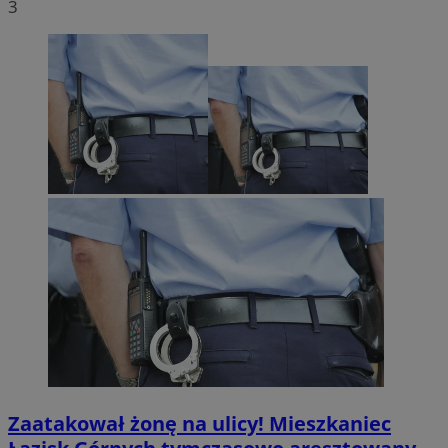
3
Zaatakował żonę na ulicy! Mieszkaniec