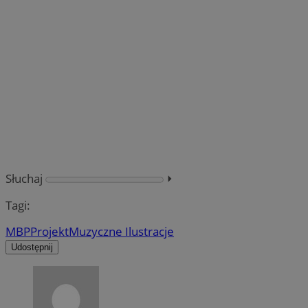
Słuchaj
⏵︎
Tagi:
MBP
Projekt
Muzyczne Ilustracje
Udostępnij