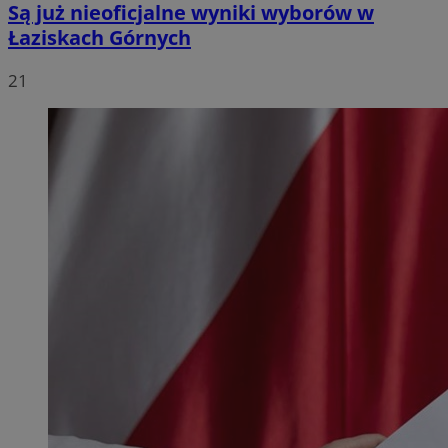
Są już nieoficjalne wyniki wyborów w
Łaziskach Górnych
21