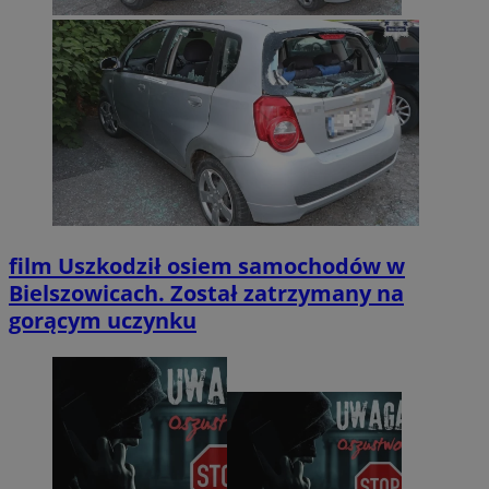
film
Uszkodził osiem samochodów w
Bielszowicach. Został zatrzymany na
gorącym uczynku