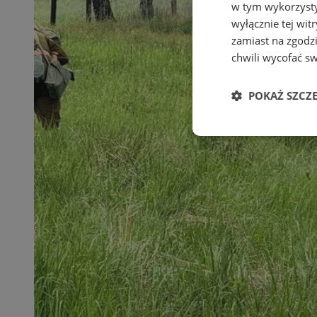
w tym wykorzysty
wyłącznie tej wi
zamiast na zgodz
chwili wycofać s
POKAŻ SZCZ
Niezbędne
Ni
Niezbędne pliki cook
zarządzanie kontem. 
Nazwa