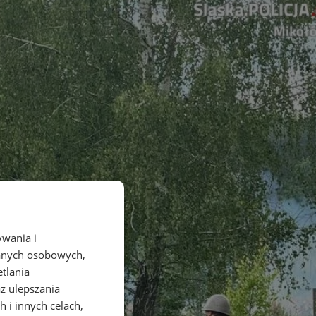
ywania i
danych osobowych,
etlania
az ulepszania
 i innych celach,