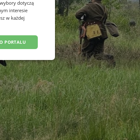
 wybory dotyczą
nym interesie
sz w każdej
DO PORTALU
esklasyfikowane
ane
owanie użytkownika i
j.