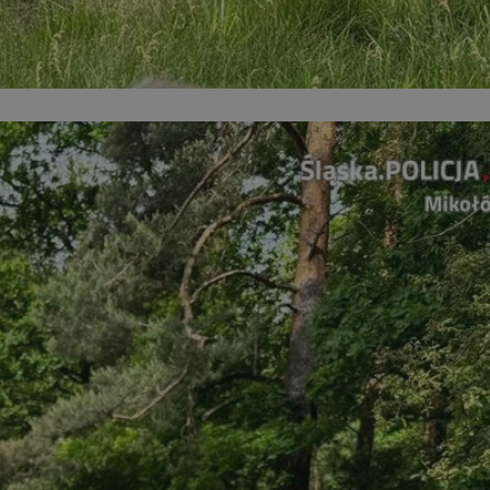
entyfikator sesji.
entyfikator sesji.
entyfikator sesji.
nformacje o zgodzie
ncjach dotyczących
ia z witryny.
olityki prywatności
ich przestrzeganie
temu użytkownik nie
woich preferencji,
 z regulacjami
 identyfikatora
erów obsługuje
ekście
lu optymalizacji
 do przechowywania
niu do usług
e, czy użytkownik
enia lub reklamy.
niania ludzi i