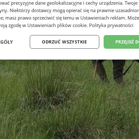
wać precyzyjne dane geolokalizacyjne i cechy urządzenia. Twoje
tryny. Niektórzy dostawcy mogą opierać się na prawnie uzasadnio
ie; masz prawo sprzeciwić się temu w
Ustawieniach reklam
. Może
woją zgodę w
Ustawieniach plików cookie
.
Polityka prywatności
EGÓŁY
ODRZUĆ WSZYSTKIE
PRZEJDŹ 
Wydajność
Targetowanie
Funkcjonalność
Ni
ezbędne
Wydajność
Targetowanie
Funkcjonalność
Niesklasyfikow
ie umożliwiają korzystanie z podstawowych funkcji strony internetowej, takich jak log
Bez niezbędnych plików cookie nie można prawidłowo korzystać ze strony internetowe
Okres
Provider
/
Domena
Opis
przechowywania