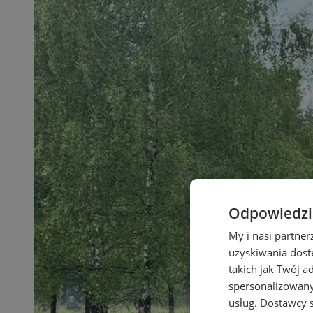
Odpowiedzia
My i nasi partne
uzyskiwania dost
takich jak Twój a
spersonalizowanyc
usług.
Dostawcy s