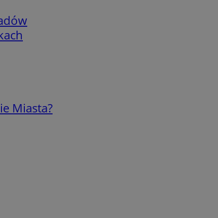
adów
skach
ie Miasta?