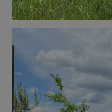
SessID
QeSessID
MvSessID
VISITOR_PRIVACY_
suid
INGRESSCOOKIE
euds
__cf_bm