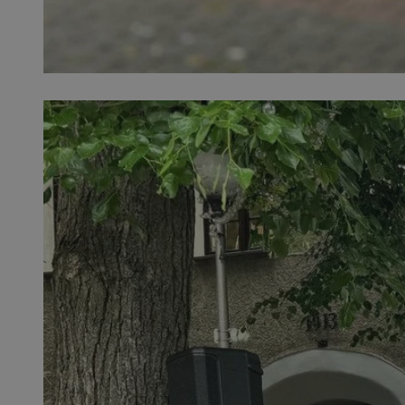
SessID
QeSessID
MvSessID
VISITOR_PRIVACY_
suid
INGRESSCOOKIE
euds
__cf_bm