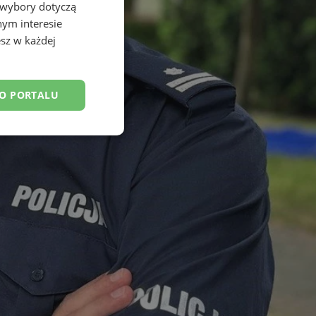
 wybory dotyczą
nym interesie
sz w każdej
DO PORTALU
esklasyfikowane
ane
owanie użytkownika i
j.