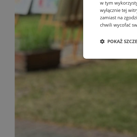
w tym wykorzysty
wyłącznie tej wi
zamiast na zgodz
chwili wycofać s
POKAŻ SZCZ
Niezbędne
Ni
Niezbędne pliki cook
zarządzanie kontem. 
Nazwa