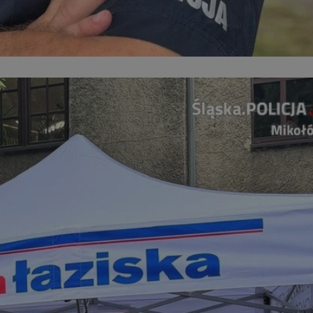
entyfikator sesji.
entyfikator sesji.
entyfikator sesji.
nformacje o zgodzie
ncjach dotyczących
ia z witryny.
olityki prywatności
ich przestrzeganie
temu użytkownik nie
woich preferencji,
 z regulacjami
 identyfikatora
erów obsługuje
ekście
lu optymalizacji
 do przechowywania
niu do usług
e, czy użytkownik
enia lub reklamy.
niania ludzi i