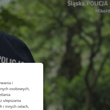
ywania i
danych osobowych,
etlania
az ulepszania
 i innych celach,