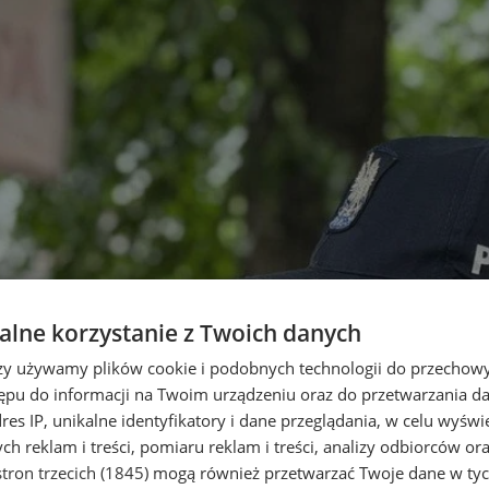
lne korzystanie z Twoich danych
rzy używamy plików cookie i podobnych technologii do przechow
ępu do informacji na Twoim urządzeniu oraz do przetwarzania 
dres IP, unikalne identyfikatory i dane przeglądania, w celu wyświ
h reklam i treści, pomiaru reklam i treści, analizy odbiorców or
tron trzecich (1845)
mogą również przetwarzać Twoje dane w tych