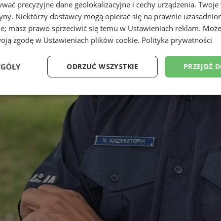
wać precyzyjne dane geolokalizacyjne i cechy urządzenia. Twoje
tryny. Niektórzy dostawcy mogą opierać się na prawnie uzasadnio
ie; masz prawo sprzeciwić się temu w
Ustawieniach reklam
. Może
woją zgodę w
Ustawieniach plików cookie
.
Polityka prywatności
EGÓŁY
ODRZUĆ WSZYSTKIE
PRZEJDŹ 
Wydajność
Targetowanie
Funkcjonalność
Ni
ezbędne
Wydajność
Targetowanie
Funkcjonalność
Niesklasyfikow
ie umożliwiają korzystanie z podstawowych funkcji strony internetowej, takich jak log
Bez niezbędnych plików cookie nie można prawidłowo korzystać ze strony internetowe
Okres
Provider
/
Domena
Opis
przechowywania