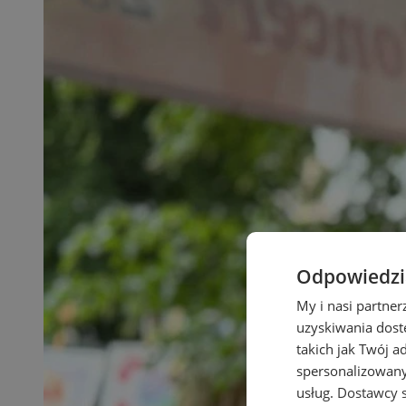
Odpowiedzia
My i nasi partne
uzyskiwania dost
takich jak Twój a
spersonalizowanyc
usług.
Dostawcy s