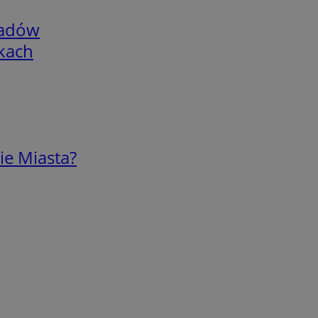
adów
skach
ie Miasta?