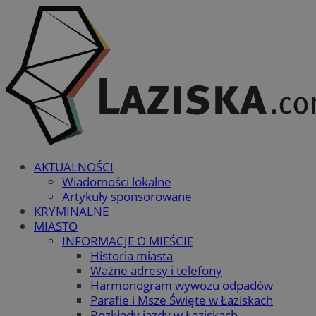
AKTUALNOŚCI
Wiadomości lokalne
Artykuły sponsorowane
KRYMINALNE
MIASTO
INFORMACJE O MIEŚCIE
Historia miasta
Ważne adresy i telefony
Harmonogram wywozu odpadów
Parafie i Msze Święte w Łaziskach
Rozkłady jazdy w Łaziskach