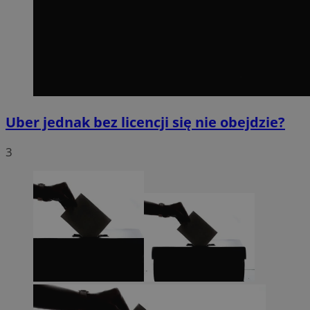
Uber jednak bez licencji się nie obejdzie?
3