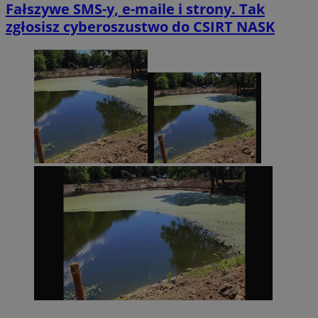
Fałszywe SMS-y, e-maile i strony. Tak
zgłosisz cyberoszustwo do CSIRT NASK