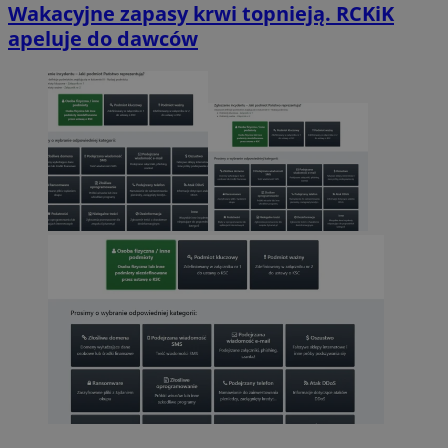
Wakacyjne zapasy krwi topnieją. RCKiK
apeluje do dawców