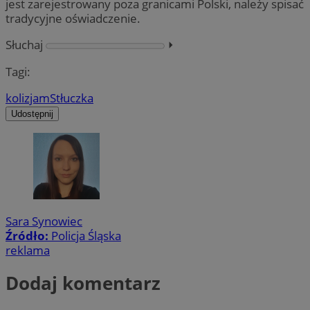
jest zarejestrowany poza granicami Polski, należy spisać
tradycyjne oświadczenie.
Słuchaj
⏵︎
Tagi:
kolizja
mStłuczka
Udostępnij
Sara Synowiec
Źródło:
Policja Śląska
reklama
Dodaj komentarz