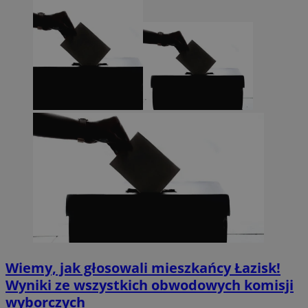
Wiemy, jak głosowali mieszkańcy Łazisk!
Wyniki ze wszystkich obwodowych komisji
wyborczych