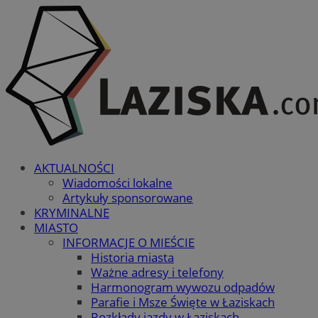
AKTUALNOŚCI
Wiadomości lokalne
Artykuły sponsorowane
KRYMINALNE
MIASTO
INFORMACJE O MIEŚCIE
Historia miasta
Ważne adresy i telefony
Harmonogram wywozu odpadów
Parafie i Msze Święte w Łaziskach
Rozkłady jazdy w Łaziskach