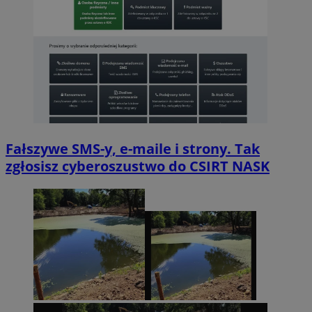
Fałszywe SMS-y, e-maile i strony. Tak
zgłosisz cyberoszustwo do CSIRT NASK