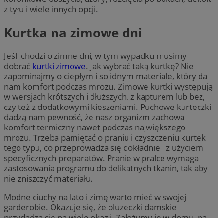
z tyłu i wiele innych opcji.
Kurtka na zimowe dni
Jeśli chodzi o zimne dni, w tym wypadku musimy
dobrać
kurtki zimowe
. Jak wybrać taką kurtkę? Nie
zapominajmy o ciepłym i solidnym materiale, który da
nam komfort podczas mrozu. Zimowe kurtki występują
w wersjach krótszych i dłuższych, z kapturem lub bez,
czy też z dodatkowymi kieszeniami. Puchowe kurteczki
dadzą nam pewność, że nasz organizm zachowa
komfort termiczny nawet podczas największego
mrozu. Trzeba pamiętać o praniu i czyszczeniu kurtek
tego typu, co przeprowadza się dokładnie i z użyciem
specyficznych preparatów. Pranie w pralce wymaga
zastosowania programu do delikatnych tkanin, tak aby
nie zniszczyć materiału.
Modne ciuchy na lato i zimę warto mieć w swojej
garderobie. Okazuje się, że bluzeczki damskie
przydadzą się na wiele okazji, Założymy je w domu, na