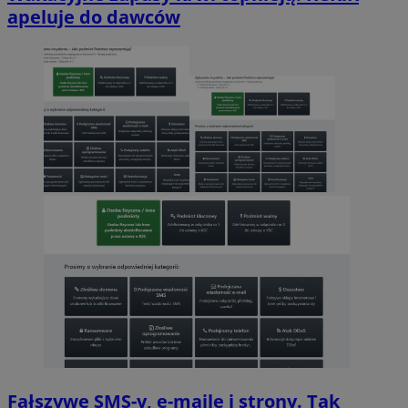
apeluje do dawców
Fałszywe SMS-y, e-maile i strony. Tak