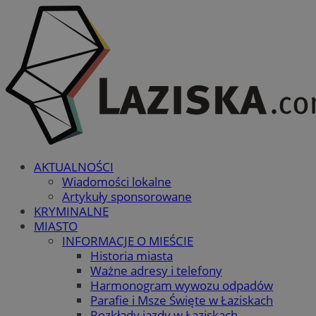
AKTUALNOŚCI
Wiadomości lokalne
Artykuły sponsorowane
KRYMINALNE
MIASTO
INFORMACJE O MIEŚCIE
Historia miasta
Ważne adresy i telefony
Harmonogram wywozu odpadów
Parafie i Msze Święte w Łaziskach
Rozkłady jazdy w Łaziskach