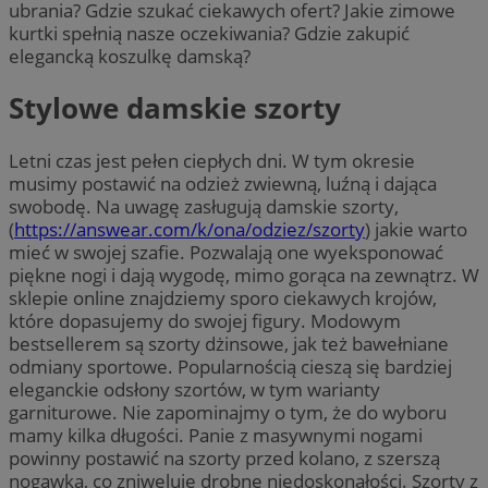
ubrania? Gdzie szukać ciekawych ofert? Jakie zimowe
kurtki spełnią nasze oczekiwania? Gdzie zakupić
elegancką koszulkę damską?
Stylowe damskie szorty
Letni czas jest pełen ciepłych dni. W tym okresie
musimy postawić na odzież zwiewną, luźną i dająca
swobodę. Na uwagę zasługują damskie szorty,
(
https://answear.com/k/ona/odziez/szorty
) jakie warto
mieć w swojej szafie. Pozwalają one wyeksponować
piękne nogi i dają wygodę, mimo gorąca na zewnątrz. W
sklepie online znajdziemy sporo ciekawych krojów,
które dopasujemy do swojej figury. Modowym
bestsellerem są szorty dżinsowe, jak też bawełniane
odmiany sportowe. Popularnością cieszą się bardziej
eleganckie odsłony szortów, w tym warianty
garniturowe. Nie zapominajmy o tym, że do wyboru
mamy kilka długości. Panie z masywnymi nogami
powinny postawić na szorty przed kolano, z szerszą
nogawką, co zniweluje drobne niedoskonałości. Szorty z