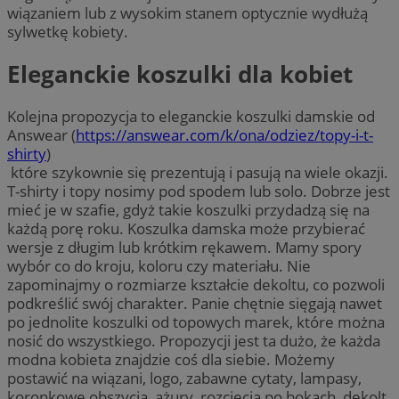
wiązaniem lub z wysokim stanem optycznie wydłużą
sylwetkę kobiety.
Eleganckie koszulki dla kobiet
Kolejna propozycja to eleganckie koszulki damskie od
Answear (
https://answear.com/k/ona/odziez/topy-i-t-
shirty
)
które szykownie się prezentują i pasują na wiele okazji.
T-shirty i topy nosimy pod spodem lub solo. Dobrze jest
mieć je w szafie, gdyż takie koszulki przydadzą się na
każdą porę roku. Koszulka damska może przybierać
wersje z długim lub krótkim rękawem. Mamy spory
wybór co do kroju, koloru czy materiału. Nie
zapominajmy o rozmiarze kształcie dekoltu, co pozwoli
podkreślić swój charakter. Panie chętnie sięgają nawet
po jednolite koszulki od topowych marek, które można
nosić do wszystkiego. Propozycji jest ta dużo, że każda
modna kobieta znajdzie coś dla siebie. Możemy
postawić na wiązani, logo, zabawne cytaty, lampasy,
koronkowe obszycia, ażury, rozcięcia po bokach, dekolt