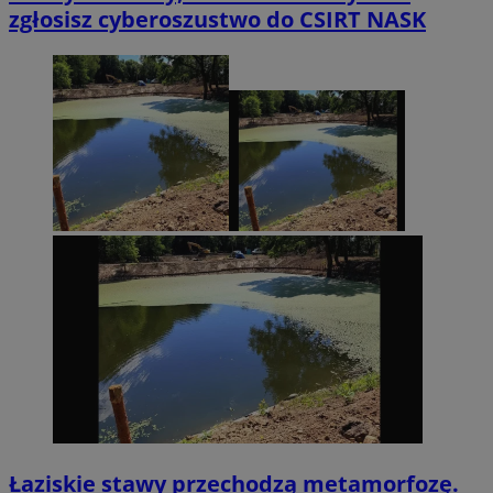
zgłosisz cyberoszustwo do CSIRT NASK
Łaziskie stawy przechodzą metamorfozę.