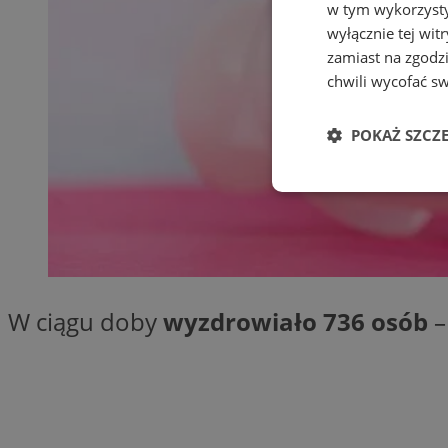
w tym wykorzysty
wyłącznie tej wi
zamiast na zgodz
chwili wycofać s
POKAŻ SZCZ
Niezbędne
W ciągu doby
wyzdrowiało 736 osób
–
Ni
Niezbędne pliki cook
zarządzanie kontem. 
Nazwa