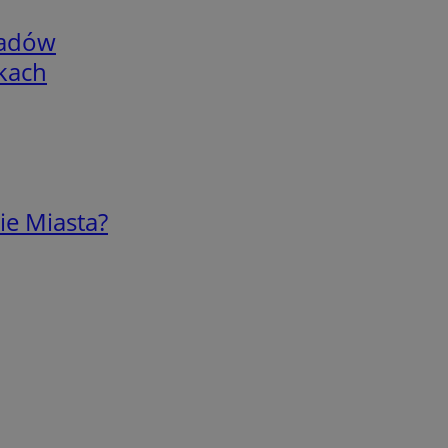
adów
skach
ie Miasta?