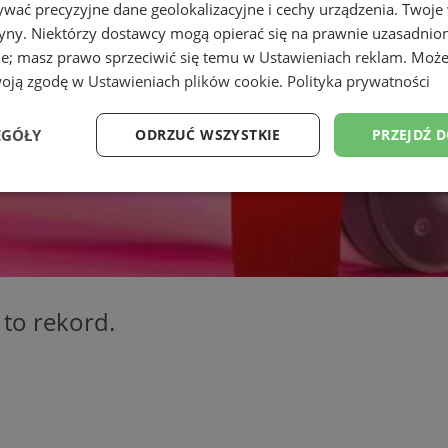
wać precyzyjne dane geolokalizacyjne i cechy urządzenia. Twoje
tryny. Niektórzy dostawcy mogą opierać się na prawnie uzasadnio
ie; masz prawo sprzeciwić się temu w
Ustawieniach reklam
. Może
woją zgodę w
Ustawieniach plików cookie
.
Polityka prywatności
EGÓŁY
ODRZUĆ WSZYSTKIE
PRZEJDŹ 
Wydajność
Targetowanie
Funkcjonalność
Ni
 to rekord.
ezbędne
Wydajność
Targetowanie
Funkcjonalność
Niesklasyfikow
ie umożliwiają korzystanie z podstawowych funkcji strony internetowej, takich jak log
Bez niezbędnych plików cookie nie można prawidłowo korzystać ze strony internetowe
Okres
Provider
/
Domena
Opis
przechowywania