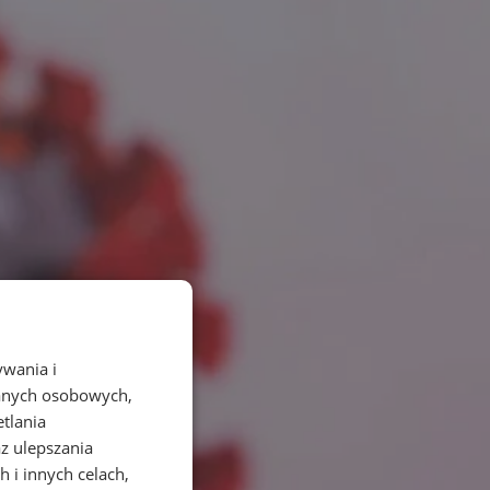
ywania i
danych osobowych,
etlania
az ulepszania
 i innych celach,