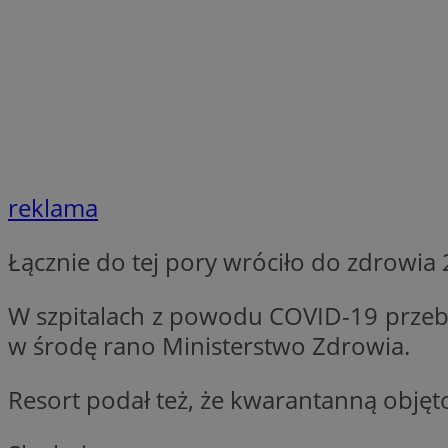
SessID
QeSessID
MvSessID
VISITOR_PRIVACY_
reklama
suid
Łącznie do tej pory wróciło do zdrowia 
INGRESSCOOKIE
W szpitalach z powodu COVID-19 przeb
w środę rano Ministerstwo Zdrowia.
euds
Resort podał też, że kwarantanną objęt
__cf_bm