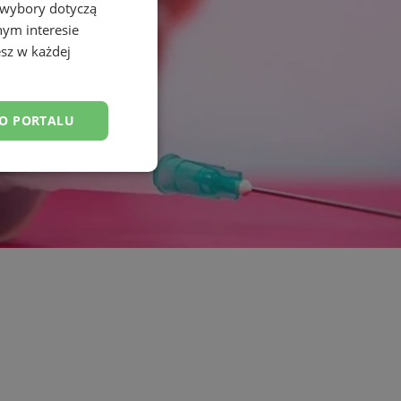
 wybory dotyczą
nym interesie
sz w każdej
DO PORTALU
esklasyfikowane
ane
owanie użytkownika i
j.