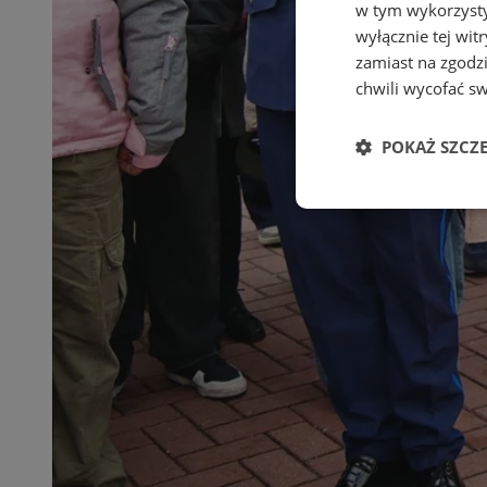
w tym wykorzysty
wyłącznie tej wi
zamiast na zgodz
chwili wycofać s
POKAŻ SZCZ
Niezbędne
Ni
Niezbędne pliki cook
zarządzanie kontem. 
Nazwa