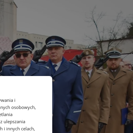
ywania i
danych osobowych,
etlania
az ulepszania
 i innych celach,