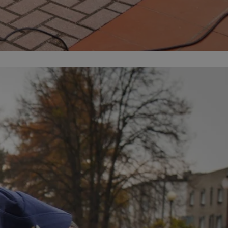
entyfikator sesji.
entyfikator sesji.
entyfikator sesji.
nformacje o zgodzie
ncjach dotyczących
ia z witryny.
olityki prywatności
ich przestrzeganie
temu użytkownik nie
woich preferencji,
 z regulacjami
 identyfikatora
erów obsługuje
ekście
lu optymalizacji
 do przechowywania
niu do usług
e, czy użytkownik
enia lub reklamy.
niania ludzi i