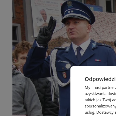
Odpowiedzia
My i nasi partne
uzyskiwania dost
takich jak Twój a
spersonalizowanyc
usług.
Dostawcy s