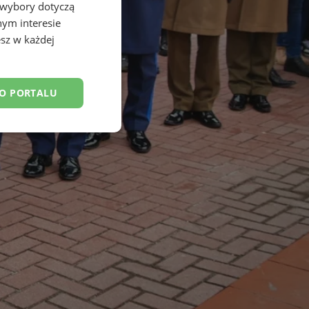
 wybory dotyczą
nym interesie
sz w każdej
DO PORTALU
esklasyfikowane
ane
owanie użytkownika i
j.