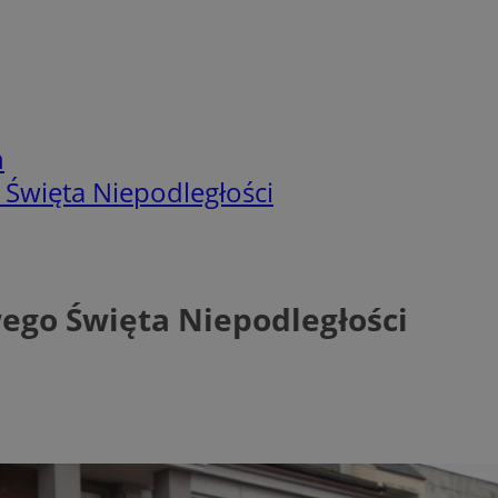
h
więta Niepodległości
go Święta Niepodległości