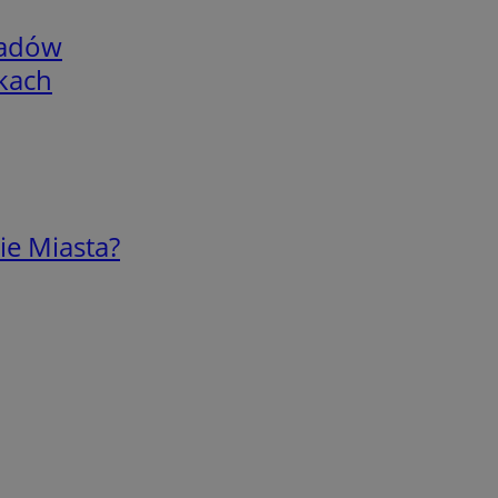
adów
skach
ie Miasta?