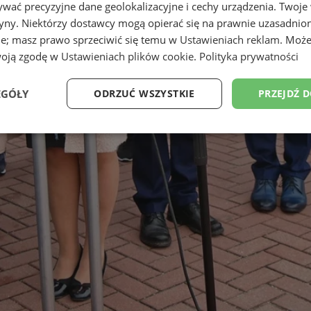
wać precyzyjne dane geolokalizacyjne i cechy urządzenia. Twoje
tryny. Niektórzy dostawcy mogą opierać się na prawnie uzasadnio
ie; masz prawo sprzeciwić się temu w
Ustawieniach reklam
. Może
woją zgodę w
Ustawieniach plików cookie
.
Polityka prywatności
EGÓŁY
ODRZUĆ WSZYSTKIE
PRZEJDŹ 
Wydajność
Targetowanie
Funkcjonalność
Ni
ezbędne
Wydajność
Targetowanie
Funkcjonalność
Niesklasyfikow
ie umożliwiają korzystanie z podstawowych funkcji strony internetowej, takich jak log
Bez niezbędnych plików cookie nie można prawidłowo korzystać ze strony internetowe
Okres
Provider
/
Domena
Opis
przechowywania