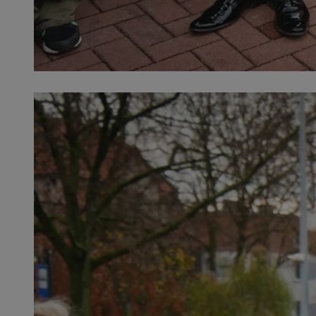
SessID
QeSessID
MvSessID
VISITOR_PRIVACY_
suid
INGRESSCOOKIE
euds
__cf_bm