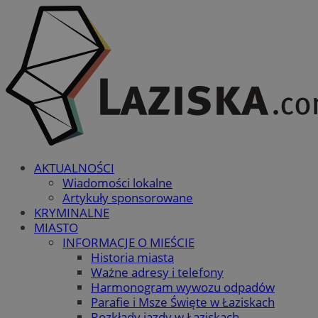
AKTUALNOŚCI
Wiadomości lokalne
Artykuły sponsorowane
KRYMINALNE
MIASTO
INFORMACJE O MIEŚCIE
Historia miasta
Ważne adresy i telefony
Harmonogram wywozu odpadów
Parafie i Msze Święte w Łaziskach
Rozkłady jazdy w Łaziskach