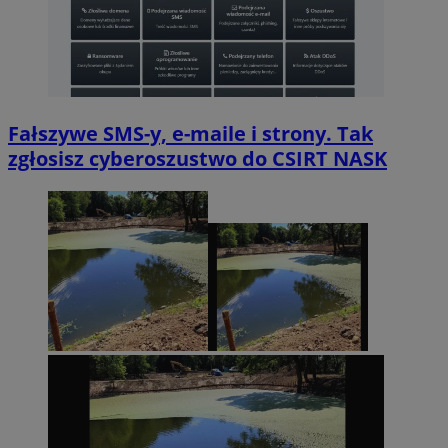
Fałszywe SMS-y, e-maile i strony. Tak
zgłosisz cyberoszustwo do CSIRT NASK