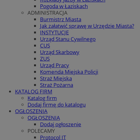
Pogoda w Łaziskach
ADMINISTRACJA
Burmistrz Miasta
Jak załatwić sprawę w Urzędzie Miasta?
INSTYTUCJE
Urząd Stanu Cywilnego
CUS
Urząd Skarbowy
ZUS
Urząd Pracy
Komenda Miejska Policji
Straż Miejska
Straż Pożarna
KATALOG FIRM
Katalog firm
Dodaj firmę do katalogu
OGŁOSZENIA
OGŁOSZENIA
Dodaj ogłoszenie
POLECAMY
Protocol IT