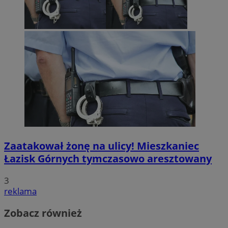
Zaatakował żonę na ulicy! Mieszkaniec
Łazisk Górnych tymczasowo aresztowany
3
reklama
Zobacz również