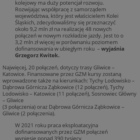
kolejowy ma duży potencjał rozwoju.
Rozwijając współpracę z samorządem
województwa, który jest właścicielem Kolei
Śląskich, zdecydowaliśmy się przeznaczyć
około 9,2 mln zł na realizację 48 nowych
połączeń w nowym rozkładzie jazdy. Jest to o
3,2 mln zł więcej w porównaniu poziomem
dofinansowania w ubiegłym roku –
wyjaśnia
Grzegorz Kwitek.
Najwięcej, 20 połączeń, dotyczy trasy Gliwice –
Katowice. Finansowane przez GZM kursy zostaną
wprowadzone także na kierunkach: Tychy Lodowisko –
Dąbrowa Górnicza Ząbkowice (12 połączeń), Tychy
Lodowisko – Katowice (11 połączeń), Sosnowiec Główny
– Gliwice
(3 połączenia) oraz Dąbrowa Górnicza Ząbkowice –
Gliwice (2 połączenia).
W 2021 roku praca eksploatacyjna
dofinansowanych przez GZM połączeń
wyniesie ponad 390 tysięcy