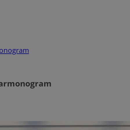
monogram
 harmonogram