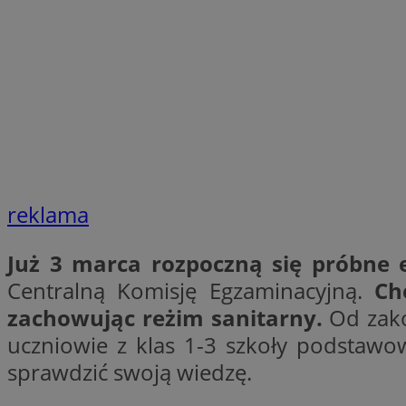
SessID
QeSessID
MvSessID
VISITOR_PRIVACY_
reklama
suid
Już 3 marca rozpoczną się próbne
INGRESSCOOKIE
Centralną Komisję Egzaminacyjną.
Chę
zachowując reżim sanitarny.
Od zakoń
uczniowie z klas 1-3 szkoły podstawow
euds
sprawdzić swoją wiedzę.
__cf_bm