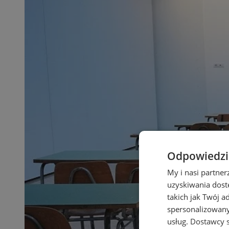
Odpowiedzia
My i nasi partne
uzyskiwania dost
takich jak Twój a
spersonalizowanyc
usług.
Dostawcy s