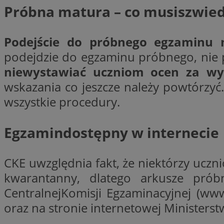
Próbna matura – co musiszwied
CookieScriptConse
Podejście do próbnego egzaminu 
podejdzie do egzaminu próbnego, nie 
niewystawiać uczniom ocen za wy
li_gc
wskazania co jeszcze należy powtórzyć
wszystkie procedury.
Nazwa
Egzamindostępny w internecie
Nazwa
Nazwa
ustat_5q1fpXenruu
_ga_VBEXFQ7ESL
CKE uwzględnia fakt, że niektórzy ucz
ADK_EX_11
tuuid_lu
kwarantanny, dlatego arkusze prób
ustat_wifky5Xx15n
_ga
ustat_lcx1lqx4r6x3
CentralnejKomisji Egzaminacyjnej (ww
ustat_hp8X2ki0r9b
oraz na stronie internetowej Ministerstw
tuuid_lu
__mguid_