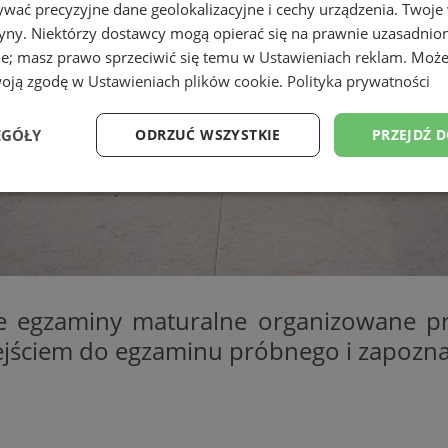
wać precyzyjne dane geolokalizacyjne i cechy urządzenia. Twoje
tryny. Niektórzy dostawcy mogą opierać się na prawnie uzasadnio
ie; masz prawo sprzeciwić się temu w
Ustawieniach reklam
. Może
woją zgodę w
Ustawieniach plików cookie
.
Polityka prywatności
EGÓŁY
ODRZUĆ WSZYSTKIE
PRZEJDŹ 
Wydajność
Targetowanie
Funkcjonalność
Ni
 egzaminy maturalne organizowane prz
ezbędne
Wydajność
Targetowanie
Funkcjonalność
Niesklasyfikow
ejściem do egzaminu próbnego i zapozn
ie umożliwiają korzystanie z podstawowych funkcji strony internetowej, takich jak log
Bez niezbędnych plików cookie nie można prawidłowo korzystać ze strony internetowe
Okres
Provider
/
Domena
Opis
przechowywania