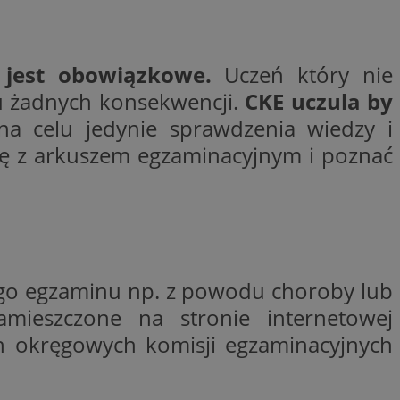
trony internetowej,
e ważnych raportów
ryny internetowej.
rzez usługę Cookie-
e jest obowiązkowe.
Uczeń który nie
preferencji
 na pliki cookie.
u żadnych konsekwencji.
CKE uczula by
ookie Cookie-
 celu jedynie sprawdzenia wiedzy i
y gościa na
się z arkuszem egzaminacyjnym i poznać
nych celów
lytics do
nego egzaminu np. z powodu choroby lub
dzającego, który
dwiedzającego w
mieszczone na stronie internetowej
 Analytics - co
i temu Bidswitch
wanej usługi
i zapewnić, że
rozróżniania
ch okręgowych komisji egzaminacyjnych
e tych samych
ie losowo
nta. Jest on
ynie i służy do
dzającego, który
, sesji i kampanii
dwiedzającego w
st używany do
i temu Bidswitch
yfikacji urządzeń