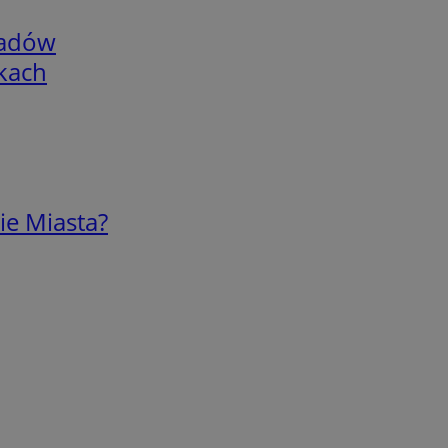
adów
skach
ie Miasta?