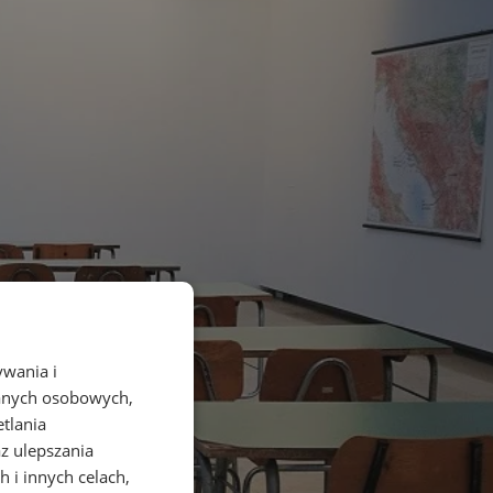
ywania i
danych osobowych,
etlania
az ulepszania
 i innych celach,