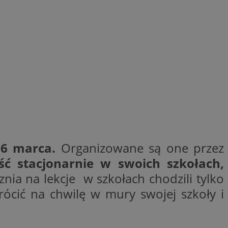
entyfikator sesji.
entyfikator sesji.
entyfikator sesji.
nformacje o zgodzie
ncjach dotyczących
ia z witryny.
olityki prywatności
ich przestrzeganie
temu użytkownik nie
woich preferencji,
 z regulacjami
 identyfikatora
16 marca.
Organizowane są one przez
erów obsługuje
ć stacjonarnie w swoich szkołach,
ekście
lu optymalizacji
znia na lekcje w szkołach chodzili tylko
rócić na chwilę w mury swojej szkoły i
 do przechowywania
niu do usług
e, czy użytkownik
enia lub reklamy.
niania ludzi i