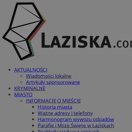
AKTUALNOŚCI
Wiadomości lokalne
Artykuły sponsorowane
KRYMINALNE
MIASTO
INFORMACJE O MIEŚCIE
Historia miasta
Ważne adresy i telefony
Harmonogram wywozu odpadów
Parafie i Msze Święte w Łaziskach
Rozkłady jazdy w Łaziskach