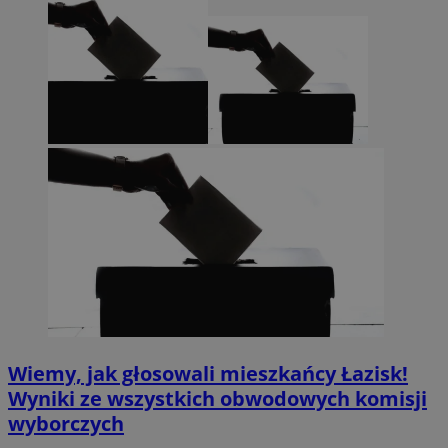
Wiemy, jak głosowali mieszkańcy Łazisk!
Wyniki ze wszystkich obwodowych komisji
wyborczych