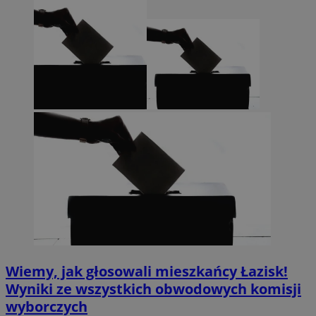
Wiemy, jak głosowali mieszkańcy Łazisk!
Wyniki ze wszystkich obwodowych komisji
wyborczych