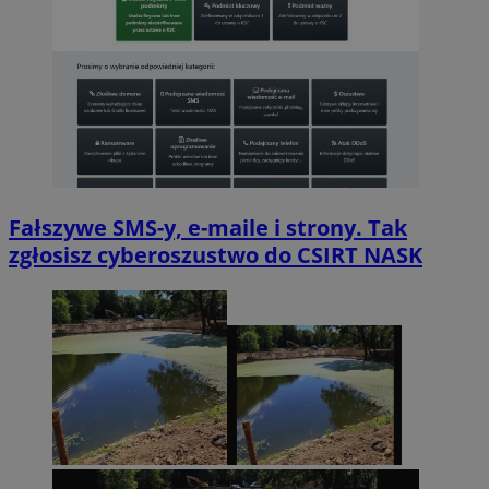
Fałszywe SMS-y, e-maile i strony. Tak
zgłosisz cyberoszustwo do CSIRT NASK