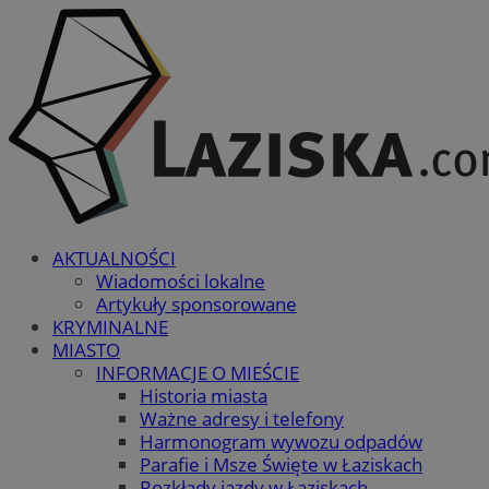
AKTUALNOŚCI
Wiadomości lokalne
Artykuły sponsorowane
KRYMINALNE
MIASTO
INFORMACJE O MIEŚCIE
Historia miasta
Ważne adresy i telefony
Harmonogram wywozu odpadów
Parafie i Msze Święte w Łaziskach
Rozkłady jazdy w Łaziskach