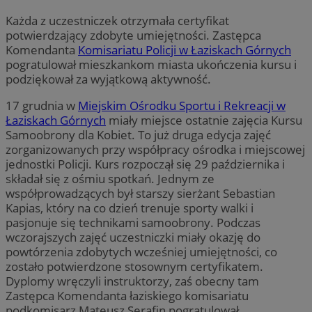
Każda z uczestniczek otrzymała certyfikat
potwierdzający zdobyte umiejętności. Zastępca
Komendanta
Komisariatu Policji w Łaziskach Górnych
pogratulował mieszkankom miasta ukończenia kursu i
podziękował za wyjątkową aktywność.
17 grudnia w
Miejskim Ośrodku Sportu i Rekreacji w
Łaziskach Górnych
miały miejsce ostatnie zajęcia Kursu
Samoobrony dla Kobiet. To już druga edycja zajęć
zorganizowanych przy współpracy ośrodka i miejscowej
jednostki Policji. Kurs rozpoczął się 29 października i
składał się z ośmiu spotkań. Jednym ze
współprowadzących był starszy sierżant Sebastian
Kapias, który na co dzień trenuje sporty walki i
pasjonuje się technikami samoobrony. Podczas
wczorajszych zajęć uczestniczki miały okazję do
powtórzenia zdobytych wcześniej umiejętności, co
zostało potwierdzone stosownym certyfikatem.
Dyplomy wręczyli instruktorzy, zaś obecny tam
Zastępca Komendanta łaziskiego komisariatu
podkomisarz Mateusz Serafin pogratulował