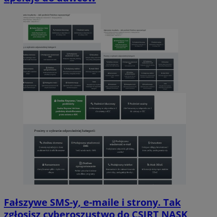
Fałszywe SMS-y, e-maile i strony. Tak
zgłosisz cyberoszustwo do CSIRT NASK