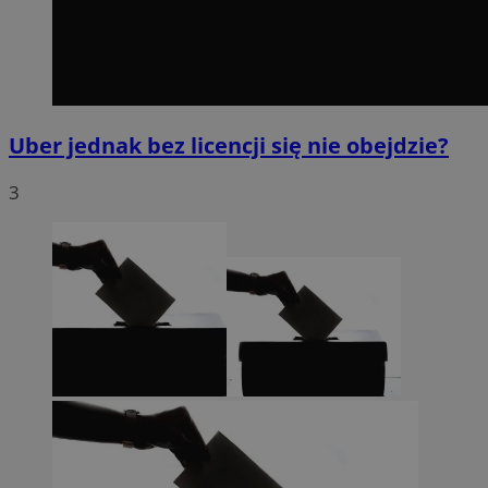
Uber jednak bez licencji się nie obejdzie?
3