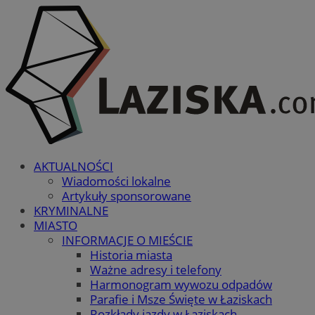
AKTUALNOŚCI
Wiadomości lokalne
Artykuły sponsorowane
KRYMINALNE
MIASTO
INFORMACJE O MIEŚCIE
Historia miasta
Ważne adresy i telefony
Harmonogram wywozu odpadów
Parafie i Msze Święte w Łaziskach
Rozkłady jazdy w Łaziskach