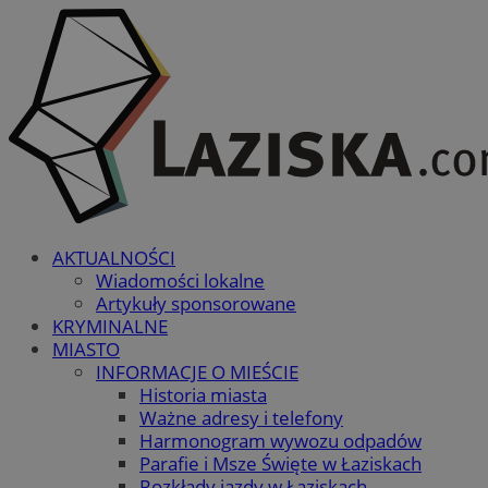
AKTUALNOŚCI
Wiadomości lokalne
Artykuły sponsorowane
KRYMINALNE
MIASTO
INFORMACJE O MIEŚCIE
Historia miasta
Ważne adresy i telefony
Harmonogram wywozu odpadów
Parafie i Msze Święte w Łaziskach
Rozkłady jazdy w Łaziskach