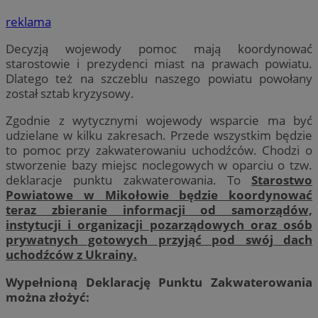
reklama
Decyzją wojewody pomoc mają koordynować
starostowie i prezydenci miast na prawach powiatu.
Dlatego też na szczeblu naszego powiatu powołany
został sztab kryzysowy.
Zgodnie z wytycznymi wojewody wsparcie ma być
udzielane w kilku zakresach. Przede wszystkim będzie
to pomoc przy zakwaterowaniu uchodźców. Chodzi o
stworzenie bazy miejsc noclegowych w oparciu o tzw.
deklaracje punktu zakwaterowania. To
Starostwo
Powiatowe w Mikołowie będzie koordynować
teraz zbieranie informacji od samorządów,
instytucji i organizacji pozarządowych oraz osób
prywatnych gotowych przyjąć pod swój dach
uchodźców z Ukrainy.
Wypełnioną Deklarację Punktu Zakwaterowania
można złożyć: