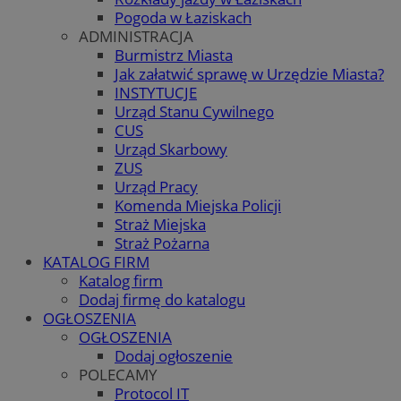
Pogoda w Łaziskach
ADMINISTRACJA
Burmistrz Miasta
Jak załatwić sprawę w Urzędzie Miasta?
INSTYTUCJE
Urząd Stanu Cywilnego
CUS
Urząd Skarbowy
ZUS
Urząd Pracy
Komenda Miejska Policji
Straż Miejska
Straż Pożarna
KATALOG FIRM
Katalog firm
Dodaj firmę do katalogu
OGŁOSZENIA
OGŁOSZENIA
Dodaj ogłoszenie
POLECAMY
Protocol IT