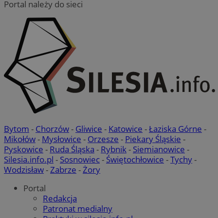
Portal należy do sieci
Bytom
-
Chorzów
-
Gliwice
-
Katowice
-
Łaziska Górne
-
Mikołów
-
Mysłowice
-
Orzesze
-
Piekary Śląskie
-
Pyskowice
-
Ruda Śląska
-
Rybnik
-
Siemianowice
-
Silesia.info.pl
-
Sosnowiec
-
Świętochłowice
-
Tychy
-
Wodzisław
-
Zabrze
-
Żory
Portal
Redakcja
Patronat medialny