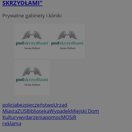
SKRZYDŁAMI"
Prywatne gabinety i kliniki
policja
bezpieczeństwo
Urząd
Miasta
ZUS
Biblioteka
Wypadek
Miejski Dom
Kultury
wydarzenia
pomoc
MOSiR
reklama