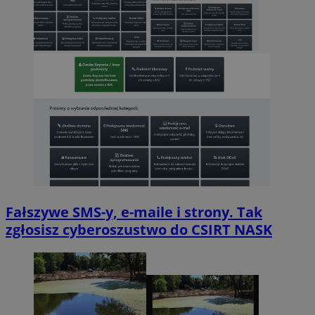
Fałszywe SMS-y, e-maile i strony. Tak
zgłosisz cyberoszustwo do CSIRT NASK