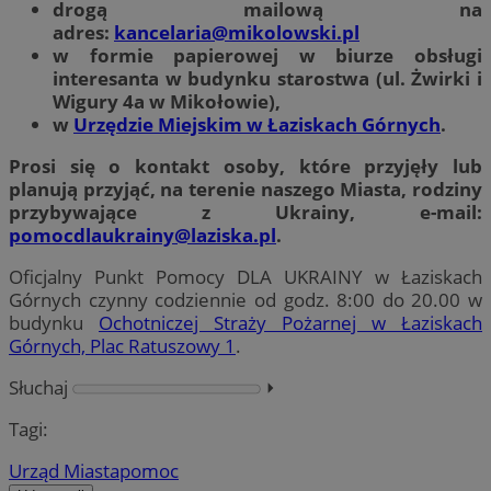
drogą mailową na
adres:
kancelaria@mikolowski.pl
w formie papierowej w biurze obsługi
interesanta w budynku starostwa (ul. Żwirki i
Wigury 4a w Mikołowie),
w
Urzędzie Miejskim w Łaziskach Górnych
.
Prosi się o kontakt osoby, które przyjęły lub
planują przyjąć, na terenie naszego Miasta, rodziny
przybywające z Ukrainy, e-mail:
pomocdlaukrainy@laziska.pl
.
Oficjalny Punkt Pomocy DLA UKRAINY w Łaziskach
Górnych czynny codziennie od godz. 8:00 do 20.00 w
budynku
Ochotniczej Straży Pożarnej w Łaziskach
Górnych, Plac Ratuszowy 1
.
Słuchaj
⏵︎
Tagi:
Urząd Miasta
pomoc