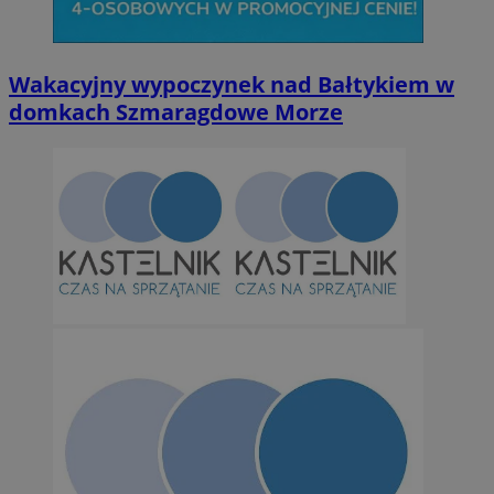
Wakacyjny wypoczynek nad Bałtykiem w
domkach Szmaragdowe Morze