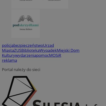
policja
bezpieczeństwo
Urząd
Miasta
ZUS
Biblioteka
Wypadek
Miejski Dom
Kultury
wydarzenia
pomoc
MOSiR
reklama
Portal należy do sieci