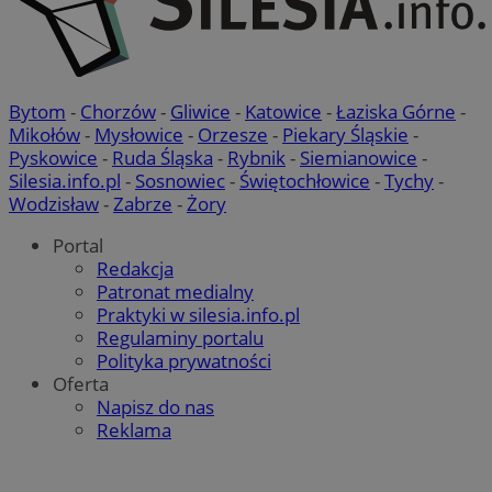
Bytom
-
Chorzów
-
Gliwice
-
Katowice
-
Łaziska Górne
-
Mikołów
-
Mysłowice
-
Orzesze
-
Piekary Śląskie
-
Pyskowice
-
Ruda Śląska
-
Rybnik
-
Siemianowice
-
Silesia.info.pl
-
Sosnowiec
-
Świętochłowice
-
Tychy
-
Wodzisław
-
Zabrze
-
Żory
Portal
Redakcja
Patronat medialny
Praktyki w silesia.info.pl
Regulaminy portalu
Polityka prywatności
Oferta
Napisz do nas
Reklama