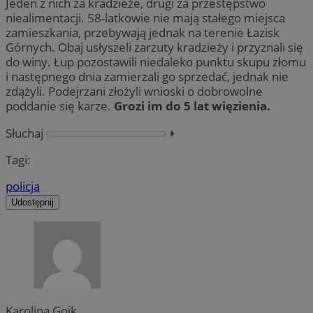
Jeden z nich za kradzieże, drugi za przestępstwo
niealimentacji. 58-latkowie nie mają stałego miejsca
zamieszkania, przebywają jednak na terenie Łazisk
Górnych. Obaj usłyszeli zarzuty kradzieży i przyznali się
do winy. Łup pozostawili niedaleko punktu skupu złomu
i następnego dnia zamierzali go sprzedać, jednak nie
zdążyli. Podejrzani złożyli wnioski o dobrowolne
poddanie się karze.
Grozi im do 5 lat więzienia.
Słuchaj
⏵︎
Tagi:
policja
Udostępnij
Karolina Goik