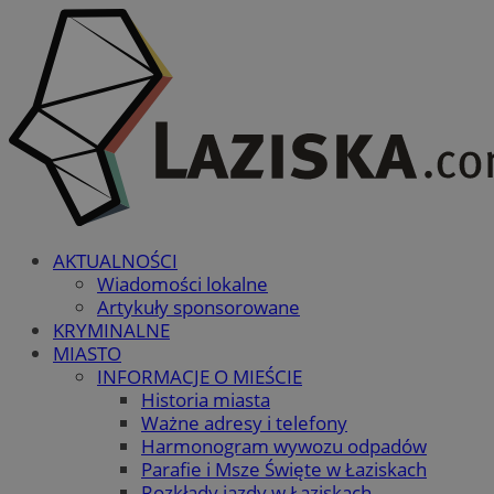
AKTUALNOŚCI
Wiadomości lokalne
Artykuły sponsorowane
KRYMINALNE
MIASTO
INFORMACJE O MIEŚCIE
Historia miasta
Ważne adresy i telefony
Harmonogram wywozu odpadów
Parafie i Msze Święte w Łaziskach
Rozkłady jazdy w Łaziskach