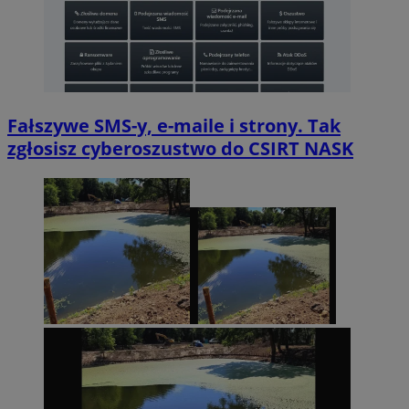
Fałszywe SMS-y, e-maile i strony. Tak
zgłosisz cyberoszustwo do CSIRT NASK