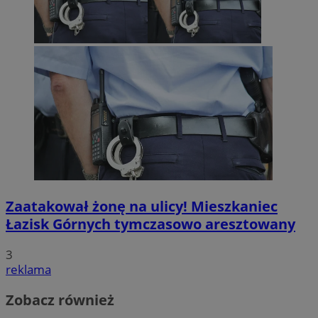
Zaatakował żonę na ulicy! Mieszkaniec
Łazisk Górnych tymczasowo aresztowany
3
reklama
Zobacz również