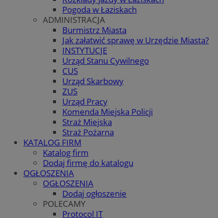
Pogoda w Łaziskach
ADMINISTRACJA
Burmistrz Miasta
Jak załatwić sprawę w Urzędzie Miasta?
INSTYTUCJE
Urząd Stanu Cywilnego
CUS
Urząd Skarbowy
ZUS
Urząd Pracy
Komenda Miejska Policji
Straż Miejska
Straż Pożarna
KATALOG FIRM
Katalog firm
Dodaj firmę do katalogu
OGŁOSZENIA
OGŁOSZENIA
Dodaj ogłoszenie
POLECAMY
Protocol IT