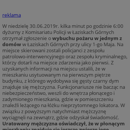
reklama
W niedzielę 30.06.2019r. kilka minut po godzinie 6:00
dyżurny z Komisariatu Policji w Łaziskach Górnych
otrzymał zgłoszenie o
wybuchu pożaru w jednym z
domów
w Łaziskach Górnych przy ulicy 1-go Maja. Na
miejsce skierowani zostali policjanci z zespołu
patrolowo-interwencyjnego oraz zespołu kryminalnego,
którzy dotarli na miejsce zdarzenia jako pierwsi. Z
uzyskanych informacji na miejscu ustalili, że w
mieszkaniu usytuowanym na pierwszym piętrze
budynku, z którego wydobywa się gęsty czarny dym
znajduje się mężczyzna. Funkcjonariusze nie bacząc na
niebezpieczeństwo, weszli do wnętrza płonącego i
zadymionego mieszkania, gdzie w pomieszczeniu
znaleźli leżącego na łóżku nieprzytomnego lokatora. W
związku z powyższym natychmiast mężczyznę
wyciągnęli na zewnątrz, gdzie odzyskał świadomość.
Uratowany mężczyzna oświadczył, że w płonącym
mieszkaniu znajduję się jeszcze zwierzę jego