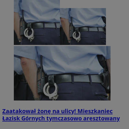
Zaatakował żonę na ulicy! Mieszkaniec
Łazisk Górnych tymczasowo aresztowany