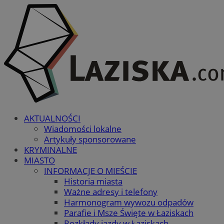
AKTUALNOŚCI
Wiadomości lokalne
Artykuły sponsorowane
KRYMINALNE
MIASTO
INFORMACJE O MIEŚCIE
Historia miasta
Ważne adresy i telefony
Harmonogram wywozu odpadów
Parafie i Msze Święte w Łaziskach
Rozkłady jazdy w Łaziskach