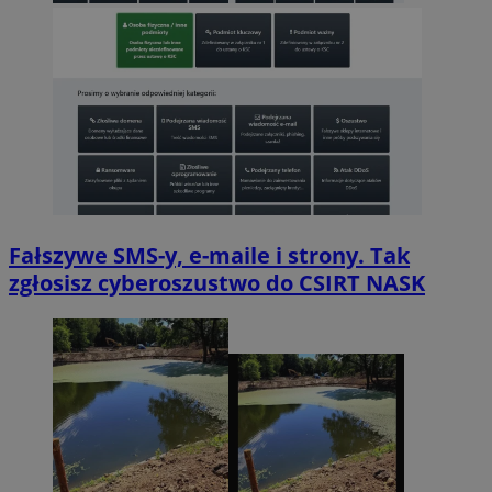
Fałszywe SMS-y, e-maile i strony. Tak
zgłosisz cyberoszustwo do CSIRT NASK