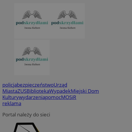
policja
bezpieczeństwo
Urząd
Miasta
ZUS
Biblioteka
Wypadek
Miejski Dom
Kultury
wydarzenia
pomoc
MOSiR
reklama
Portal należy do sieci