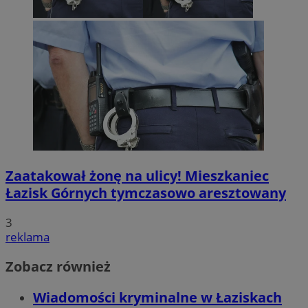
Zaatakował żonę na ulicy! Mieszkaniec
Łazisk Górnych tymczasowo aresztowany
3
reklama
Zobacz również
Wiadomości kryminalne w Łaziskach