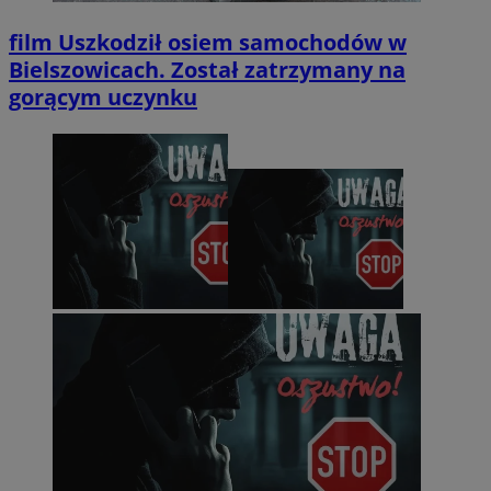
film
Uszkodził osiem samochodów w
Bielszowicach. Został zatrzymany na
gorącym uczynku