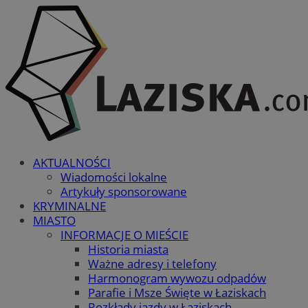
AKTUALNOŚCI
Wiadomości lokalne
Artykuły sponsorowane
KRYMINALNE
MIASTO
INFORMACJE O MIEŚCIE
Historia miasta
Ważne adresy i telefony
Harmonogram wywozu odpadów
Parafie i Msze Święte w Łaziskach
Rozkłady jazdy w Łaziskach