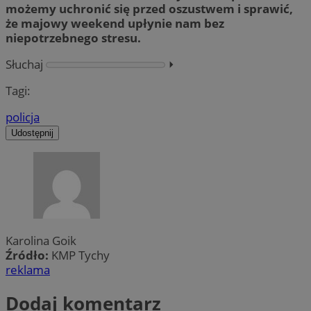
możemy uchronić się przed oszustwem i sprawić,
że majowy weekend upłynie nam bez
niepotrzebnego stresu.
Słuchaj
⏵︎
Tagi:
policja
Udostępnij
Karolina Goik
Źródło:
KMP Tychy
reklama
Dodaj komentarz