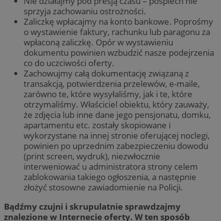
Nie działajmy pod presją czasu – pośpiech nie
sprzyja zachowaniu ostrożności.
Zaliczkę wpłacajmy na konto bankowe. Poprośmy
o wystawienie faktury, rachunku lub paragonu za
wpłaconą zaliczkę. Opór w wystawieniu
dokumentu powinien wzbudzić nasze podejrzenia
co do uczciwości oferty.
Zachowujmy całą dokumentację związaną z
transakcją, potwierdzenia przelewów, e-maile,
zarówno te, które wysyłaliśmy, jak i te, które
otrzymaliśmy. Właściciel obiektu, który zauważy,
że zdjęcia lub inne dane jego pensjonatu, domku,
apartamentu etc. zostały skopiowane i
wykorzystane na innej stronie oferującej noclegi,
powinien po uprzednim zabezpieczeniu dowodu
(print screen, wydruk), niezwłocznie
interweniować u administratora strony celem
zablokowania takiego ogłoszenia, a następnie
złożyć stosowne zawiadomienie na Policji.
Bądźmy czujni i skrupulatnie sprawdzajmy
znalezione w Internecie oferty. W ten sposób