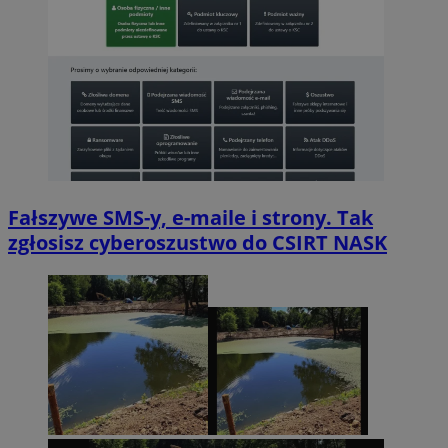
Fałszywe SMS-y, e-maile i strony. Tak
zgłosisz cyberoszustwo do CSIRT NASK