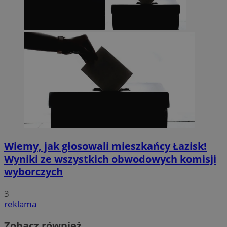
Wiemy, jak głosowali mieszkańcy Łazisk!
Wyniki ze wszystkich obwodowych komisji
wyborczych
3
reklama
Zobacz również