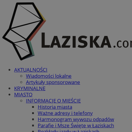
AKTUALNOŚCI
Wiadomości lokalne
Artykuły sponsorowane
KRYMINALNE
MIASTO
INFORMACJE O MIEŚCIE
Historia miasta
Ważne adresy i telefony
Harmonogram wywozu odpadów
Parafie i Msze Święte w Łaziskach
Rozkłady jazdy w Łaziskach