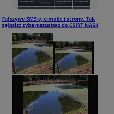
Fałszywe SMS-y, e-maile i strony. Tak
zgłosisz cyberoszustwo do CSIRT NASK