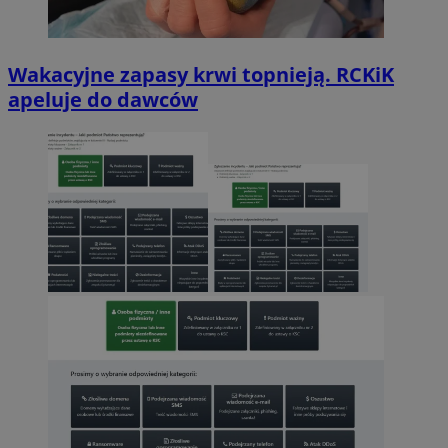
Wakacyjne zapasy krwi topnieją. RCKiK
apeluje do dawców