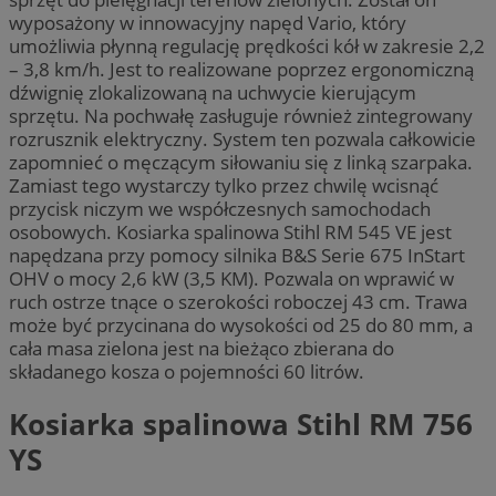
wyposażony w innowacyjny napęd Vario, który
umożliwia płynną regulację prędkości kół w zakresie 2,2
– 3,8 km/h. Jest to realizowane poprzez ergonomiczną
dźwignię zlokalizowaną na uchwycie kierującym
sprzętu. Na pochwałę zasługuje również zintegrowany
rozrusznik elektryczny. System ten pozwala całkowicie
zapomnieć o męczącym siłowaniu się z linką szarpaka.
Zamiast tego wystarczy tylko przez chwilę wcisnąć
przycisk niczym we współczesnych samochodach
osobowych. Kosiarka spalinowa Stihl RM 545 VE jest
napędzana przy pomocy silnika B&S Serie 675 InStart
OHV o mocy 2,6 kW (3,5 KM). Pozwala on wprawić w
ruch ostrze tnące o szerokości roboczej 43 cm. Trawa
może być przycinana do wysokości od 25 do 80 mm, a
cała masa zielona jest na bieżąco zbierana do
składanego kosza o pojemności 60 litrów.
Kosiarka spalinowa Stihl RM 756
YS