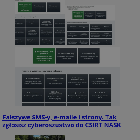
Fałszywe SMS-y, e-maile i strony. Tak
zgłosisz cyberoszustwo do CSIRT NASK