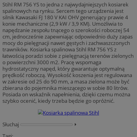
Stihl RM 756 YS to jedna z najwydajniejszych kosiarek
spalinowych na rynku. Sercem tego urządzenia jest
silnik Kawasaki FJ 180 V KAI OHV generujący prawie 4
konie mechaniczne (2,9 kW / 3,9 KM). Umożliwia to
napędzanie zespołu tnącego o szerokości roboczej 54
cm, jednocześnie zapewniając odpowiednio duży zapas
mocy do pielęgnacji nawet gęstych i zachwaszczonych
trawników. Kosiarka spalinowa Stihl RM 756 YS z
łatwością poradzi sobie z pielęgnacją terenów zielonych
o powierzchni 3000 m2. Pracę wspomaga
hydrostatyczny napęd, który gwarantuje optymalną
prędkość roboczą. Wysokość koszenia jest regulowana
w zakresie od 25 do 90 mm, a masa zielona może być
zbierana do pojemnika mieszącego w sobie 80 litrów.
Posiada on wskaźnik napełnienia, dzięki czemu można
szybko ocenić, kiedy trzeba będzie go opróżnić.
Słuchaj
⏵︎
Tagi: