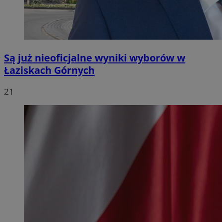
Są już nieoficjalne wyniki wyborów w
Łaziskach Górnych
21