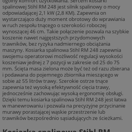
ogólny komfort użytkowania. Sercem kosiarki
spalinowej Stihl RM 248 jest silnik spalinowy o mocy
odpowiadającej 2,1 kW (2,8 KM). Zapewnia on
wystarczająco duży moment obrotowy do wprawiania
w ruch zespołu tnącego o szerokości roboczej
wynoszącej 46 cm. Takie połączenie pozwala na szybkie
koszenie nawet najgęstszych przydomowych
trawników, bez ryzyka nadmiernego obciążania
maszyny. Kosiarka spalinowa Stihl RM 248 zapewnia
swojemu operatorowi możliwość regulacji wysokości
koszeniaw jednej z 7 pozycji w zakresie od 25 do 75
mm. Ścięta masa zielona może być też od razu zbierana
i podawana do pojemnego zbiornika mieszącego w
sobie aż 55 litrów trawy. Szerokie ostrze tnące
zapewnia też wysoką efektywność cięcia trawy,
jednocześnie zachowując wysoką ergonomię obsługi.
Dzięki temu kosiarka spalinowa Stihl RM 248 jest łatwa
w manewrowaniu i pozwala na precyzyjne przycinanie
murawy porastającej wąskie przestrzenie lub
trawników bezpośrednio sąsiadujących ze ścieżkami.
Kosiarka spalinowa Stihl RM