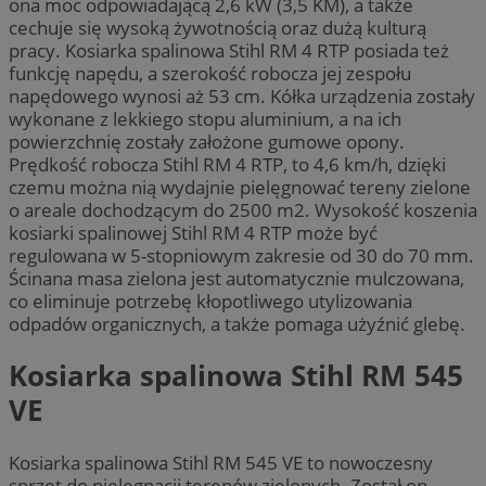
ona moc odpowiadającą 2,6 kW (3,5 KM), a także
cechuje się wysoką żywotnością oraz dużą kulturą
pracy. Kosiarka spalinowa Stihl RM 4 RTP posiada też
funkcję napędu, a szerokość robocza jej zespołu
napędowego wynosi aż 53 cm. Kółka urządzenia zostały
wykonane z lekkiego stopu aluminium, a na ich
powierzchnię zostały założone gumowe opony.
Prędkość robocza Stihl RM 4 RTP, to 4,6 km/h, dzięki
czemu można nią wydajnie pielęgnować tereny zielone
o areale dochodzącym do 2500 m2. Wysokość koszenia
kosiarki spalinowej Stihl RM 4 RTP może być
regulowana w 5-stopniowym zakresie od 30 do 70 mm.
Ścinana masa zielona jest automatycznie mulczowana,
co eliminuje potrzebę kłopotliwego utylizowania
odpadów organicznych, a także pomaga użyźnić glebę.
Kosiarka spalinowa Stihl RM 545
VE
Kosiarka spalinowa Stihl RM 545 VE to nowoczesny
sprzęt do pielęgnacji terenów zielonych. Został on