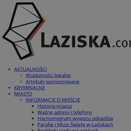
AKTUALNOŚCI
Wiadomości lokalne
Artykuły sponsorowane
KRYMINALNE
MIASTO
INFORMACJE O MIEŚCIE
Historia miasta
Ważne adresy i telefony
Harmonogram wywozu odpadów
Parafie i Msze Święte w Łaziskach
Rozkłady jazdy w Łaziskach