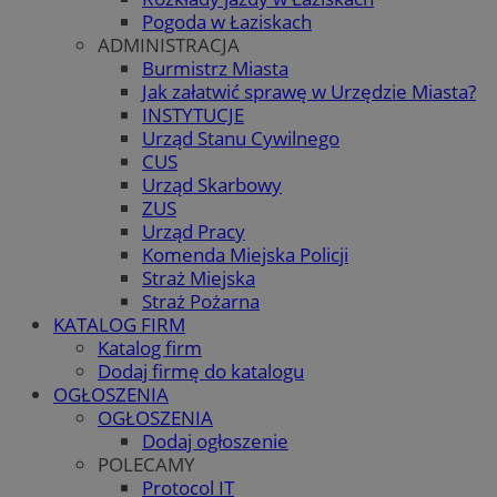
Pogoda w Łaziskach
ADMINISTRACJA
Burmistrz Miasta
Jak załatwić sprawę w Urzędzie Miasta?
INSTYTUCJE
Urząd Stanu Cywilnego
CUS
Urząd Skarbowy
ZUS
Urząd Pracy
Komenda Miejska Policji
Straż Miejska
Straż Pożarna
KATALOG FIRM
Katalog firm
Dodaj firmę do katalogu
OGŁOSZENIA
OGŁOSZENIA
Dodaj ogłoszenie
POLECAMY
Protocol IT