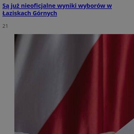
Są już nieoficjalne wyniki wyborów w
Łaziskach Górnych
21