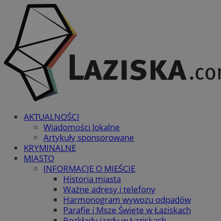
AKTUALNOŚCI
Wiadomości lokalne
Artykuły sponsorowane
KRYMINALNE
MIASTO
INFORMACJE O MIEŚCIE
Historia miasta
Ważne adresy i telefony
Harmonogram wywozu odpadów
Parafie i Msze Święte w Łaziskach
Rozkłady jazdy w Łaziskach