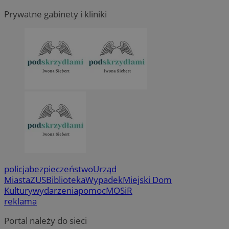
Prywatne gabinety i kliniki
policja
bezpieczeństwo
Urząd
Miasta
ZUS
Biblioteka
Wypadek
Miejski Dom
Kultury
wydarzenia
pomoc
MOSiR
reklama
Portal należy do sieci