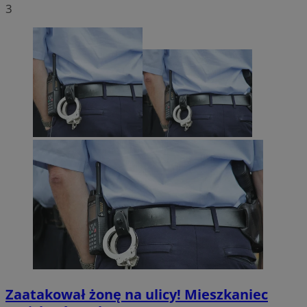
3
Zaatakował żonę na ulicy! Mieszkaniec