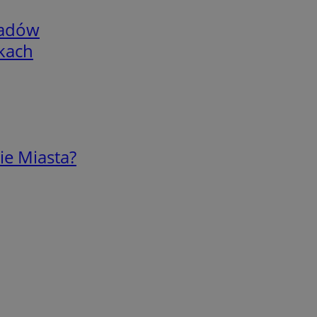
adów
skach
ie Miasta?