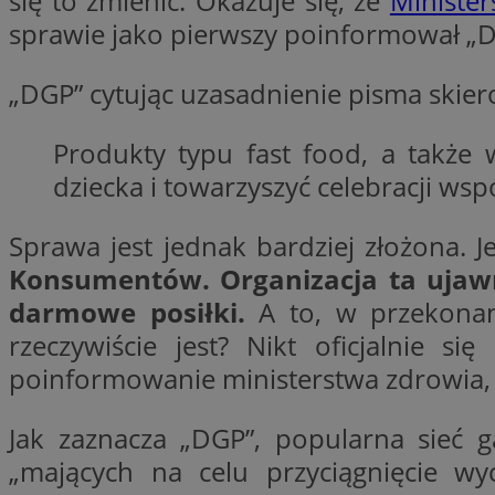
się to zmienić. Okazuje się, że
Ministe
sprawie jako pierwszy poinformował „D
CookieScriptConse
„DGP” cytując uzasadnienie pisma skie
Produkty typu fast food, a także 
li_gc
dziecka i towarzyszyć celebracji wsp
Sprawa jest jednak bardziej złożona. 
Konsumentów. Organizacja ta ujawn
Nazwa
Nazwa
darmowe posiłki.
A to, w przekonan
Nazwa
ustat_5q1fpXenruu
rzeczywiście jest? Nikt oficjalnie s
_ga_VBEXFQ7ESL
ADK_EX_11
tuuid_lu
poinformowanie ministerstwa zdrowia, k
ustat_wifky5Xx15n
_ga
ustat_lcx1lqx4r6x3
Jak zaznacza „DGP”, popularna sieć 
ustat_hp8X2ki0r9b
„mających na celu przyciągnięcie wyc
tuuid_lu
__mguid_