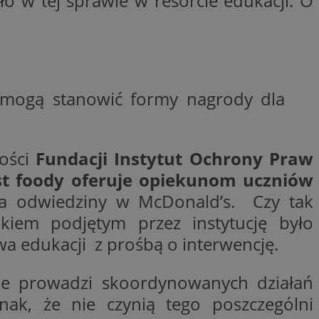
o w tej sprawie w resorcie edukacji. O
trony internetowej,
e ważnych raportów
ryny internetowej.
rzez usługę Cookie-
preferencji
 na pliki cookie.
ookie Cookie-
ie mogą stanowić formy nagrody dla
y gościa na
nych celów
ności
Fundacji Instytut Ochrony Praw
st foody oferuje opiekunom uczniów
na odwiedziny w McDonald’s. Czy tak
rokiem podjętym przez instytucję było
lytics do
dzającego, który
wa edukacji z prośbą o interwencję.
dwiedzającego w
 Analytics - co
i temu Bidswitch
wanej usługi
i zapewnić, że
rozróżniania
e tych samych
nie prowadzi skoordynowanych działań
ie losowo
nta. Jest on
dnak, że nie czynią tego poszczególni
ynie i służy do
dzającego, który
, sesji i kampanii
dwiedzającego w
st używany do
i temu Bidswitch
yfikacji urządzeń