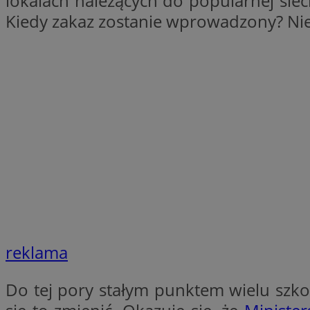
lokalach należących do popularnej sie
SessID
Kiedy zakaz zostanie wprowadzony? Ni
QeSessID
MvSessID
VISITOR_PRIVACY_
suid
INGRESSCOOKIE
reklama
euds
Do tej pory stałym punktem wielu szk
__cf_bm