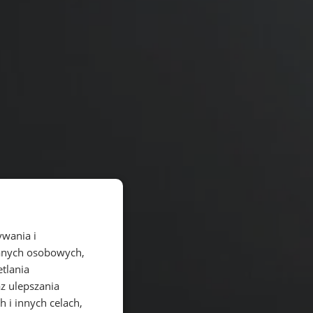
ywania i
danych osobowych,
etlania
az ulepszania
 i innych celach,