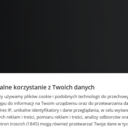
lne korzystanie z Twoich danych
rzy używamy plików cookie i podobnych technologii do przechow
ępu do informacji na Twoim urządzeniu oraz do przetwarzania 
dres IP, unikalne identyfikatory i dane przeglądania, w celu wyświ
h reklam i treści, pomiaru reklam i treści, analizy odbiorców or
tron trzecich (1845)
mogą również przetwarzać Twoje dane w tych