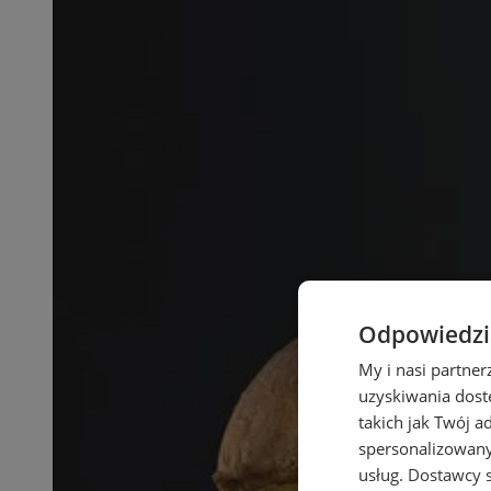
Odpowiedzia
My i nasi partne
uzyskiwania dost
takich jak Twój a
spersonalizowanyc
usług.
Dostawcy s