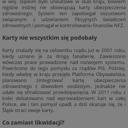
w woj. śląskim było unikatowe w skali kraju, bowiem
nigdzie indziej nie obowiązują karty ubezpieczenia
zdrowotnego. System ten zapobiegał oszustwom
związanym z udzielaniem fikcyjnych świadczeń
zdrowotnych i pomagał w kontrolowaniu finansów NFZ.
Karty nie wszystkim się podobały
Karty znalazły się na celowniku rządu już w 2001 roku,
kiedy uznano je za drogą fanaberię. Zawieszono
wówczas prace prowadzone nad rozwojem systemu.
Powrócono do tego pomysłu za rządów PiS. Później,
kiedy władzę w kraju przejęła Platforma Obywatelska,
planowano zintegrować kartę ubezpieczenia
zdrowotnego z dowodem osobistym. Jednakże nie
udało się sfinalizować przedsięwzięcia. W 2011 roku z
kolei debatowano nad wprowadzeniem kart w całej
Polsce, ale i ten pomysł upadł, a dziś okazuje się, że i
Śląsk straci swoje karty.
Co zamiast likwidacji?