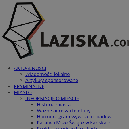
AKTUALNOŚCI
Wiadomości lokalne
Artykuły sponsorowane
KRYMINALNE
MIASTO
INFORMACJE O MIEŚCIE
Historia miasta
Ważne adresy i telefony
Harmonogram wywozu odpadów
Parafie i Msze Święte w Łaziskach
Rozkłady jazdy w Łaziskach