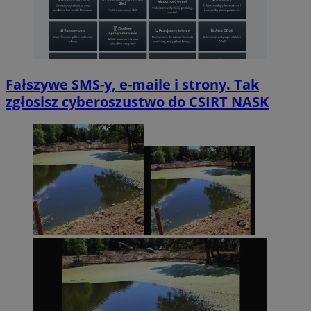
Fałszywe SMS-y, e-maile i strony. Tak
zgłosisz cyberoszustwo do CSIRT NASK