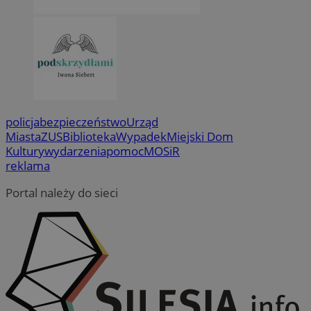
policja
bezpieczeństwo
Urząd
Miasta
ZUS
Biblioteka
Wypadek
Miejski Dom
Kultury
wydarzenia
pomoc
MOSiR
reklama
Portal należy do sieci