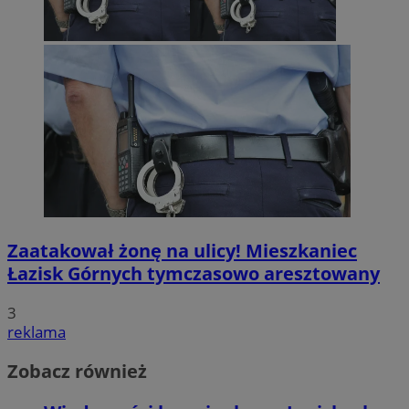
Zaatakował żonę na ulicy! Mieszkaniec
Łazisk Górnych tymczasowo aresztowany
3
reklama
Zobacz również