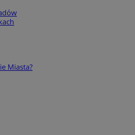
adów
skach
ie Miasta?