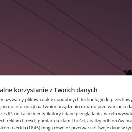
lne korzystanie z Twoich danych
rzy używamy plików cookie i podobnych technologii do przechow
ępu do informacji na Twoim urządzeniu oraz do przetwarzania 
dres IP, unikalne identyfikatory i dane przeglądania, w celu wyświ
h reklam i treści, pomiaru reklam i treści, analizy odbiorców or
tron trzecich (1845)
mogą również przetwarzać Twoje dane w tych