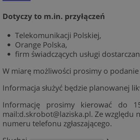
Dotyczy to m.in. przyłączeń
CookieScriptConse
Telekomunikacji Polskiej,
Orange Polska,
li_gc
firm świadczących usługi dostarczan
W miarę możliwości prosimy o podanie 
Nazwa
Nazwa
Informacja służyć będzie planowanej li
Nazwa
ustat_5q1fpXenruu
_ga_VBEXFQ7ESL
ADK_EX_11
tuuid_lu
Informację prosimy kierować do 
ustat_wifky5Xx15n
_ga
mail:
d.skrobot@laziska.pl
. Ze względu n
ustat_lcx1lqx4r6x3
numeru telefonu zgłaszającego.
ustat_hp8X2ki0r9b
tuuid_lu
__mguid_