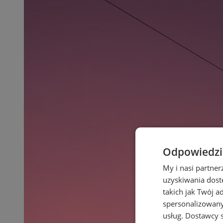
Odpowiedzia
My i nasi partne
uzyskiwania dost
takich jak Twój a
spersonalizowanyc
usług.
Dostawcy s