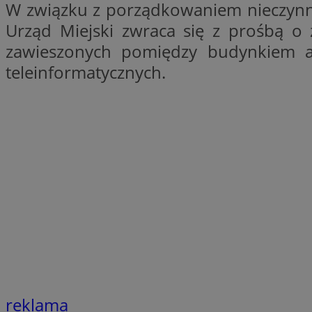
W związku z porządkowaniem nieczynnyc
SessID
Urząd Miejski zwraca się z prośbą o z
QeSessID
zawieszonych pomiędzy budynkiem a
MvSessID
teleinformatycznych.
VISITOR_PRIVACY_
suid
INGRESSCOOKIE
euds
reklama
__cf_bm