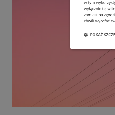
w tym wykorzysty
wyłącznie tej wi
zamiast na zgodz
chwili wycofać s
POKAŻ SZCZ
Niezbędne
Ni
Niezbędne pliki cook
zarządzanie kontem. 
Nazwa