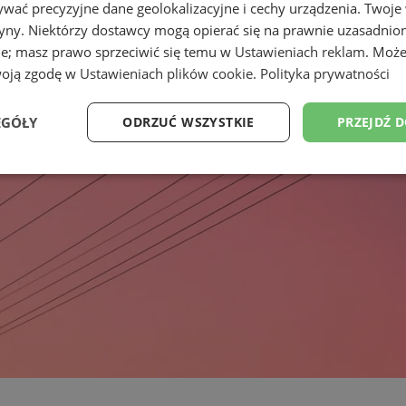
wać precyzyjne dane geolokalizacyjne i cechy urządzenia. Twoje
tryny. Niektórzy dostawcy mogą opierać się na prawnie uzasadnio
ie; masz prawo sprzeciwić się temu w
Ustawieniach reklam
. Może
woją zgodę w
Ustawieniach plików cookie
.
Polityka prywatności
EGÓŁY
ODRZUĆ WSZYSTKIE
PRZEJDŹ 
Wydajność
Targetowanie
Funkcjonalność
Ni
ezbędne
Wydajność
Targetowanie
Funkcjonalność
Niesklasyfikow
ie umożliwiają korzystanie z podstawowych funkcji strony internetowej, takich jak log
Bez niezbędnych plików cookie nie można prawidłowo korzystać ze strony internetowe
Okres
Provider
/
Domena
Opis
przechowywania