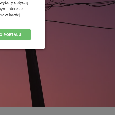
 wybory dotyczą
nym interesie
sz w każdej
DO PORTALU
esklasyfikowane
ane
owanie użytkownika i
j.