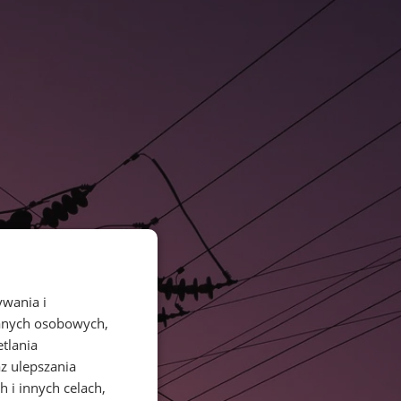
ywania i
danych osobowych,
etlania
az ulepszania
 i innych celach,