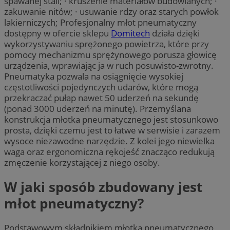
spawanej stali; · kruszenie materiałów budowlanych; ·
zakuwanie nitów; · usuwanie rdzy oraz starych powłok
lakierniczych; Profesjonalny młot pneumatyczny
dostępny w ofercie sklepu
Domitech
działa dzięki
wykorzystywaniu sprężonego powietrza, które przy
pomocy mechanizmu sprężynowego porusza głowicę
urządzenia, wprawiając ja w ruch posuwisto-zwrotny.
Pneumatyka pozwala na osiągnięcie wysokiej
częstotliwości pojedynczych udarów, które mogą
przekraczać pułap nawet 50 uderzeń na sekundę
(ponad 3000 uderzeń na minutę). Przemyślana
konstrukcja młotka pneumatycznego jest stosunkowo
prosta, dzięki czemu jest to łatwe w serwisie i zarazem
wysoce niezawodne narzędzie. Z kolei jego niewielka
waga oraz ergonomiczna rękojeść znacząco redukują
zmęczenie korzystającej z niego osoby.
W jaki sposób zbudowany jest
młot pneumatyczny?
Podstawowym składnikiem młotka pneumatycznego