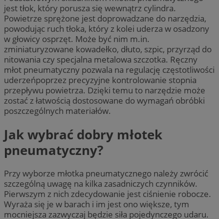
jest tłok, który porusza się wewnątrz cylindra.
Powietrze sprężone jest doprowadzane do narzędzia,
powodując ruch tłoka, który z kolei uderza w osadzony
w głowicy osprzęt. Może być nim m.in.
zminiaturyzowane kowadełko, dłuto, szpic, przyrząd do
nitowania czy specjalna metalowa szczotka. Ręczny
młot pneumatyczny pozwala na regulację częstotliwości
uderzeńpoprzez precyzyjne kontrolowanie stopnia
przepływu powietrza. Dzięki temu to narzędzie może
zostać z łatwością dostosowane do wymagań obróbki
poszczególnych materiałów.
Jak wybrać dobry młotek
pneumatyczny?
Przy wyborze młotka pneumatycznego należy zwrócić
szczególną uwagę na kilka zasadniczych czynników.
Pierwszym z nich zdecydowanie jest ciśnienie robocze.
Wyraża się je w barach i im jest ono większe, tym
mocniejsza zazwyczaj będzie siła pojedynczego udaru.