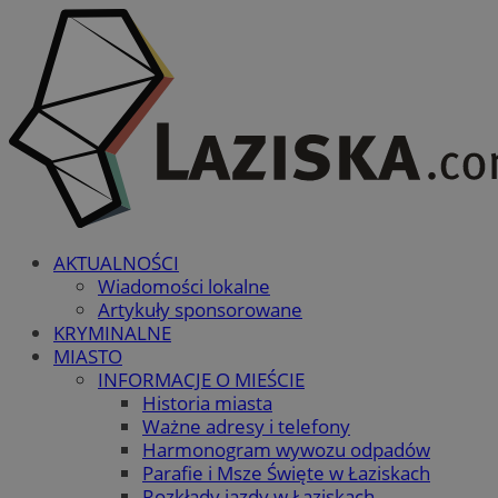
AKTUALNOŚCI
Wiadomości lokalne
Artykuły sponsorowane
KRYMINALNE
MIASTO
INFORMACJE O MIEŚCIE
Historia miasta
Ważne adresy i telefony
Harmonogram wywozu odpadów
Parafie i Msze Święte w Łaziskach
Rozkłady jazdy w Łaziskach