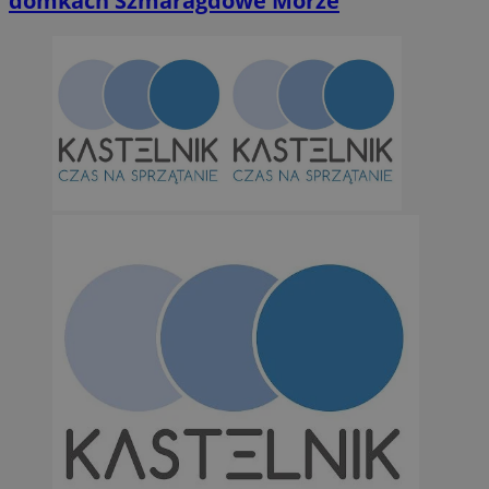
domkach Szmaragdowe Morze