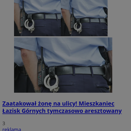
Zaatakował żonę na ulicy! Mieszkaniec
Łazisk Górnych tymczasowo aresztowany
3
reklama