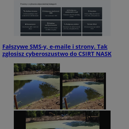
Fałszywe SMS-y, e-maile i strony. Tak
zgłosisz cyberoszustwo do CSIRT NASK