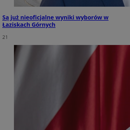
Są już nieoficjalne wyniki wyborów w
Łaziskach Górnych
21