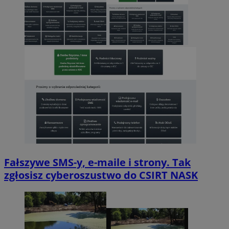
Fałszywe SMS-y, e-maile i strony. Tak
zgłosisz cyberoszustwo do CSIRT NASK