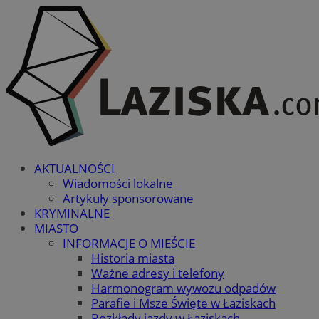
AKTUALNOŚCI
Wiadomości lokalne
Artykuły sponsorowane
KRYMINALNE
MIASTO
INFORMACJE O MIEŚCIE
Historia miasta
Ważne adresy i telefony
Harmonogram wywozu odpadów
Parafie i Msze Święte w Łaziskach
Rozkłady jazdy w Łaziskach