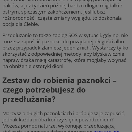
palców, a już tydzień później bardzo długie migdałki z
ostrym, spiczastym zakończeniem. Jeślilubisz
różnorodność i częste zmiany wyglądu, to doskonała
opcja dla Ciebie.
Przedłużanie to także zabieg SOS w sytuacji, gdy np. nie
możesz zapuścić paznokci do pożądanej długości albo
przez przypadek złamiesz jeden z nich. Wystarczy tylko
skorzystać z odpowiedniej metody, aby błyskawicznie
naprawić taką małą katastrofę, która mogłaby wpłynąć
na obniżenie estetyki dłoni.
Zestaw do robienia paznokci –
czego potrzebujesz do
przedłużania?
Marzysz o długich paznokciach i próbujesz je zapuścić,
jednak każda próba kończy sięniepowodzeniem?
Możesz pomóc naturze, wykonując przedłużającą
stylizację za pomocą dobrze dobranego
zestawu do