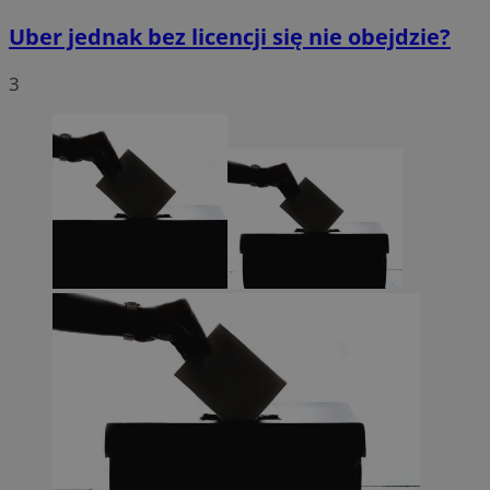
Uber jednak bez licencji się nie obejdzie?
3