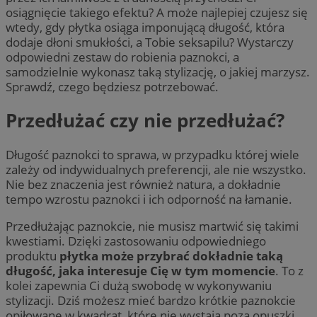
osiągnięcie takiego efektu? A może najlepiej czujesz się
wtedy, gdy płytka osiąga imponującą długość, która
dodaje dłoni smukłości, a Tobie seksapilu? Wystarczy
odpowiedni zestaw do robienia paznokci, a
samodzielnie wykonasz taką stylizację, o jakiej marzysz.
Sprawdź, czego będziesz potrzebować.
Przedłużać czy nie przedłużać?
Długość paznokci to sprawa, w przypadku której wiele
zależy od indywidualnych preferencji, ale nie wszystko.
Nie bez znaczenia jest również natura, a dokładnie
tempo wzrostu paznokci i ich odporność na łamanie.
Przedłużając paznokcie, nie musisz martwić się takimi
kwestiami. Dzięki zastosowaniu odpowiedniego
produktu
płytka może przybrać dokładnie taką
długość, jaka interesuje Cię w tym momencie
. To z
kolei zapewnia Ci dużą swobodę w wykonywaniu
stylizacji. Dziś możesz mieć bardzo krótkie paznokcie
opiłowane w kwadrat, które nie wystają poza opuszki