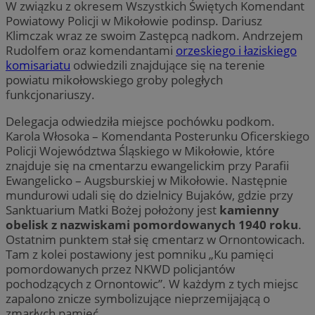
W związku z okresem Wszystkich Świętych Komendant
Powiatowy Policji w Mikołowie podinsp. Dariusz
Klimczak wraz ze swoim Zastępcą nadkom. Andrzejem
Rudolfem oraz komendantami
orzeskiego i łaziskiego
komisariatu
odwiedzili znajdujące się na terenie
powiatu mikołowskiego groby poległych
funkcjonariuszy.
Delegacja odwiedziła miejsce pochówku podkom.
Karola Włosoka – Komendanta Posterunku Oficerskiego
Policji Województwa Śląskiego w Mikołowie, które
znajduje się na cmentarzu ewangelickim przy Parafii
Ewangelicko – Augsburskiej w Mikołowie. Następnie
mundurowi udali się do dzielnicy Bujaków, gdzie przy
Sanktuarium Matki Bożej położony jest
kamienny
obelisk z nazwiskami pomordowanych 1940 roku
.
Ostatnim punktem stał się cmentarz w Ornontowicach.
Tam z kolei postawiony jest pomniku „Ku pamięci
pomordowanych przez NKWD policjantów
pochodzących z Ornontowic”. W każdym z tych miejsc
zapalono znicze symbolizujące nieprzemijającą o
zmarłych pamięć.