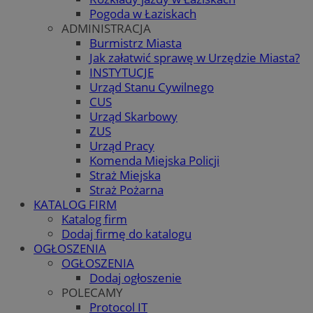
Pogoda w Łaziskach
ADMINISTRACJA
Burmistrz Miasta
Jak załatwić sprawę w Urzędzie Miasta?
INSTYTUCJE
Urząd Stanu Cywilnego
CUS
Urząd Skarbowy
ZUS
Urząd Pracy
Komenda Miejska Policji
Straż Miejska
Straż Pożarna
KATALOG FIRM
Katalog firm
Dodaj firmę do katalogu
OGŁOSZENIA
OGŁOSZENIA
Dodaj ogłoszenie
POLECAMY
Protocol IT