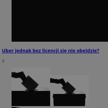
Uber jednak bez licencji się nie obejdzie?
3