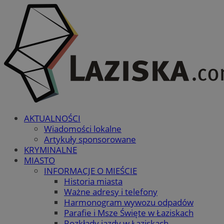
AKTUALNOŚCI
Wiadomości lokalne
Artykuły sponsorowane
KRYMINALNE
MIASTO
INFORMACJE O MIEŚCIE
Historia miasta
Ważne adresy i telefony
Harmonogram wywozu odpadów
Parafie i Msze Święte w Łaziskach
Rozkłady jazdy w Łaziskach