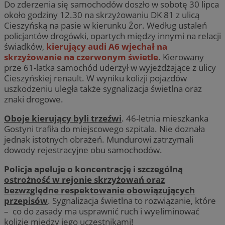
Do zderzenia się samochodów doszło w sobotę 30 lipca
około godziny 12.30 na skrzyżowaniu DK 81 z ulicą
Cieszyńską na pasie w kierunku Żor. Według ustaleń
policjantów drogówki, opartych między innymi na relacji
świadków,
kierujący audi A6 wjechał na
skrzyżowanie na czerwonym świetle
. Kierowany
prze 61-latka samochód uderzył w wyjeżdżające z ulicy
Cieszyńskiej renault. W wyniku kolizji pojazdów
uszkodzeniu uległa także sygnalizacja świetlna oraz
znaki drogowe.
Oboje kierujący byli trzeźwi
. 46-letnia mieszkanka
Gostyni trafiła do miejscowego szpitala. Nie doznała
jednak istotnych obrażeń. Mundurowi zatrzymali
dowody rejestracyjne obu samochodów.
Policja apeluje o koncentrację i szczególną
ostrożność w rejonie skrzyżowań oraz
bezwzględne respektowanie obowiązujących
przepisów
. Sygnalizacja świetlna to rozwiązanie, które
– co do zasady ma usprawnić ruch i wyeliminować
kolizje między jego uczestnikami!