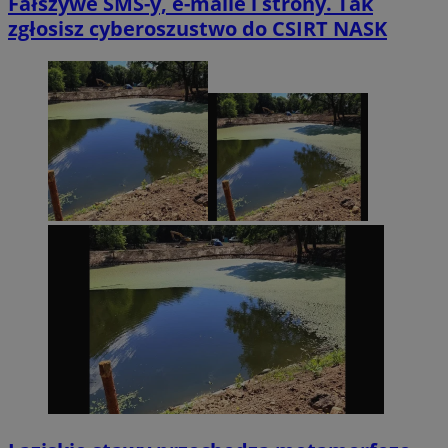
Fałszywe SMS-y, e-maile i strony. Tak
zgłosisz cyberoszustwo do CSIRT NASK