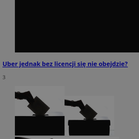
Uber jednak bez licencji się nie obejdzie?
3