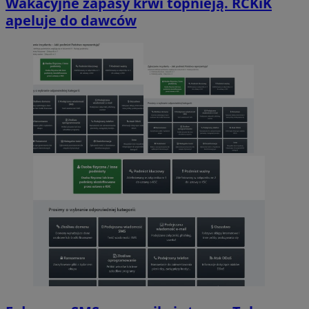
Wakacyjne zapasy krwi topnieją. RCKiK
apeluje do dawców