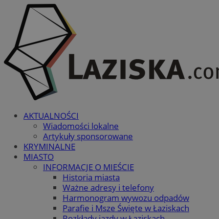
AKTUALNOŚCI
Wiadomości lokalne
Artykuły sponsorowane
KRYMINALNE
MIASTO
INFORMACJE O MIEŚCIE
Historia miasta
Ważne adresy i telefony
Harmonogram wywozu odpadów
Parafie i Msze Święte w Łaziskach
Rozkłady jazdy w Łaziskach