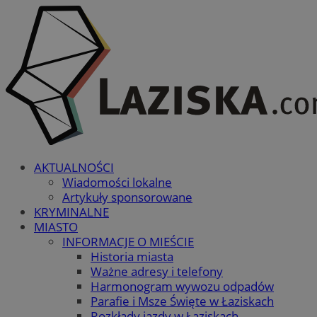
AKTUALNOŚCI
Wiadomości lokalne
Artykuły sponsorowane
KRYMINALNE
MIASTO
INFORMACJE O MIEŚCIE
Historia miasta
Ważne adresy i telefony
Harmonogram wywozu odpadów
Parafie i Msze Święte w Łaziskach
Rozkłady jazdy w Łaziskach