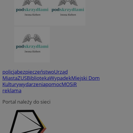
policja
bezpieczeństwo
Urząd
Miasta
ZUS
Biblioteka
Wypadek
Miejski Dom
Kultury
wydarzenia
pomoc
MOSiR
reklama
Portal należy do sieci