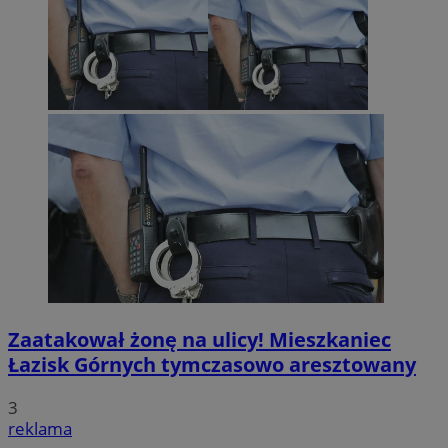
Zaatakował żonę na ulicy! Mieszkaniec
Łazisk Górnych tymczasowo aresztowany
3
reklama