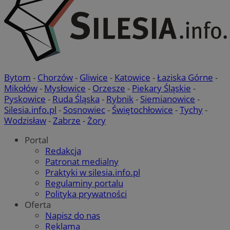
Bytom
-
Chorzów
-
Gliwice
-
Katowice
-
Łaziska Górne
-
Mikołów
-
Mysłowice
-
Orzesze
-
Piekary Śląskie
-
Pyskowice
-
Ruda Śląska
-
Rybnik
-
Siemianowice
-
Silesia.info.pl
-
Sosnowiec
-
Świętochłowice
-
Tychy
-
Wodzisław
-
Zabrze
-
Żory
Portal
Redakcja
Patronat medialny
Praktyki w silesia.info.pl
Regulaminy portalu
Polityka prywatności
Oferta
Napisz do nas
Reklama