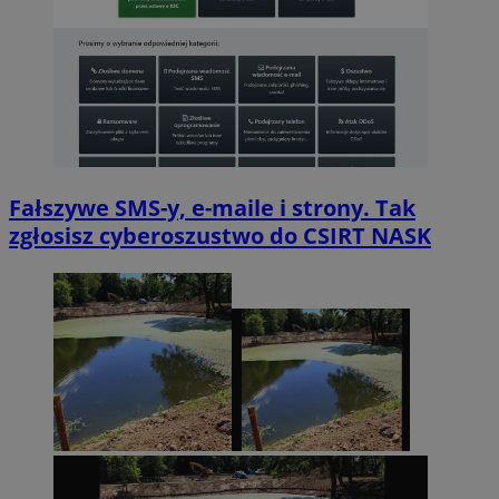
Fałszywe SMS-y, e-maile i strony. Tak
zgłosisz cyberoszustwo do CSIRT NASK